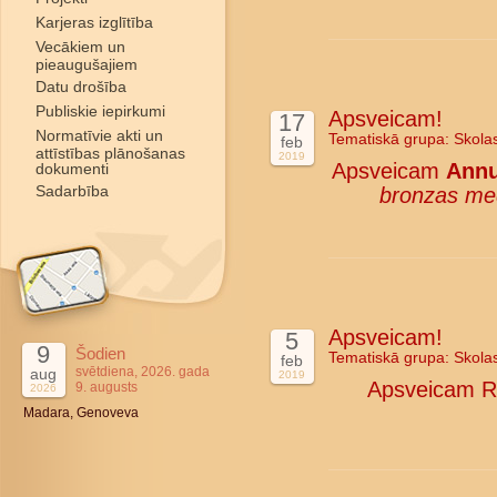
Karjeras izglītība
Vecākiem un
pieaugušajiem
Datu drošība
Publiskie iepirkumi
Apsveicam!
17
Normatīvie akti un
Tematiskā grupa:
Skola
feb
attīstības plānošanas
2019
Apsveicam
Annu
dokumenti
Sadarbība
bronzas me
Apsveicam!
5
9
Šodien
Tematiskā grupa:
Skola
feb
svētdiena, 2026. gada
aug
2019
Apsveicam Rī
9. augusts
2026
Madara, Genoveva