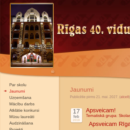
Par skolu
Jaunumi
Jaunumi
Publicētie pirms 21. mai. 2027. (
atcelt
)
Uzņemšana
Mācību darbs
Apsveicam!
17
Atklātie konkursi
Tematiskā grupa:
Skola
feb
Mūsu laureāti
2019
Audzināšana
Apsveicam Rīga
Projekti