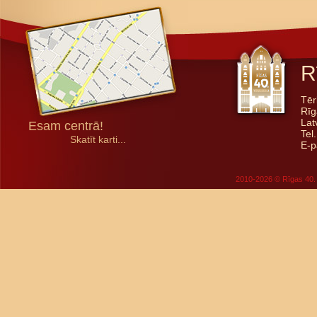
R
Tēr
Rīg
Lat
Esam centrā!
Tel
Skatīt karti...
E-p
2010-2026 © Rīgas 40. 