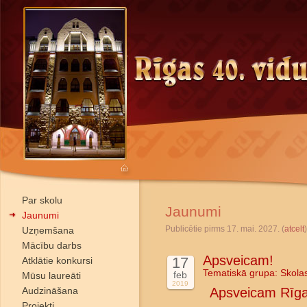
Par skolu
Jaunumi
Jaunumi
Publicētie pirms 17. mai. 2027. (
atcelt
)
Uzņemšana
Mācību darbs
Apsveicam!
17
Atklātie konkursi
Tematiskā grupa:
Skola
feb
Mūsu laureāti
2019
Audzināšana
Apsveicam Rīga
Projekti