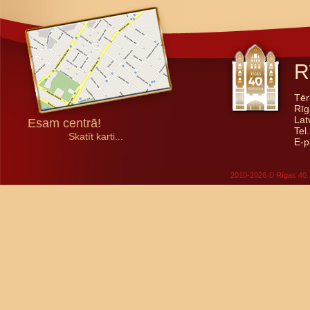
R
Tēr
Rīg
Lat
Esam centrā!
Tel
Skatīt karti...
E-p
2010-2026 © Rīgas 40. 