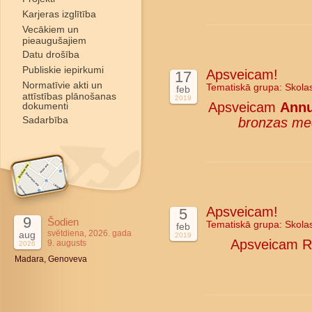
Karjeras izglītība
Vecākiem un
pieaugušajiem
Datu drošība
Publiskie iepirkumi
Apsveicam!
17
Normatīvie akti un
Tematiskā grupa:
Skola
feb
attīstības plānošanas
2019
Apsveicam
Annu
dokumenti
Sadarbība
bronzas me
Apsveicam!
5
9
Šodien
Tematiskā grupa:
Skola
feb
svētdiena, 2026. gada
aug
2019
Apsveicam Rī
9. augusts
2026
Madara, Genoveva