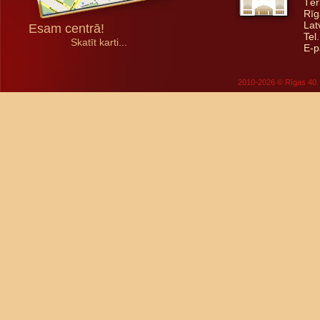
Tēr
Rīg
Lat
Esam centrā!
Tel
Skatīt karti...
E-p
2010-2026 © Rīgas 40. 