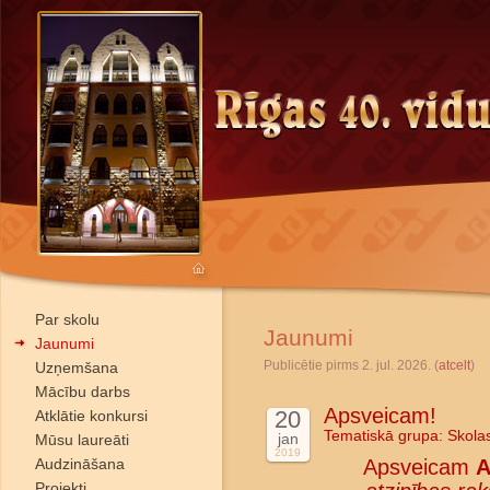
Par skolu
Jaunumi
Jaunumi
Publicētie pirms 2. jul. 2026. (
atcelt
)
Uzņemšana
Mācību darbs
Apsveicam!
20
Atklātie konkursi
Tematiskā grupa:
Skola
jan
Mūsu laureāti
2019
Audzināšana
Apsveicam
A
Projekti