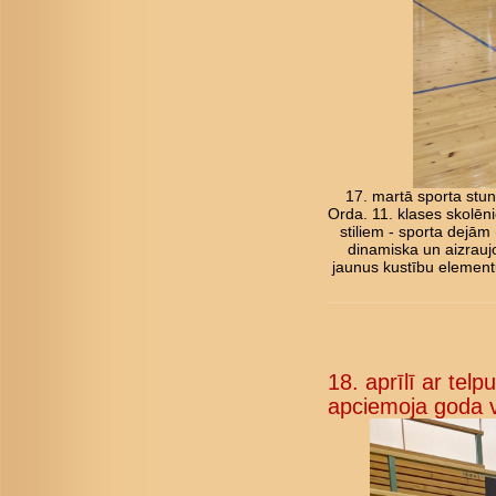
17. martā sporta stun
Orda. 11. klases skolēni
stiliem - sporta dejām
dinamiska un aizraujo
jaunus kustību elementu
18. aprīlī ar tel
apciemoja goda v