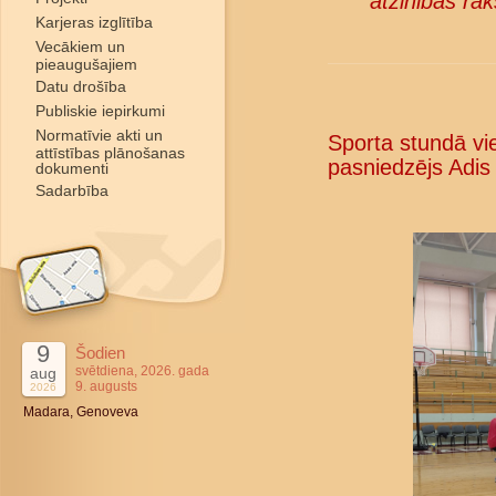
atzinības rak
Karjeras izglītība
Vecākiem un
pieaugušajiem
Datu drošība
Publiskie iepirkumi
Normatīvie akti un
Sporta stundā vie
attīstības plānošanas
pasniedzējs Adis
dokumenti
Sadarbība
9
Šodien
svētdiena, 2026. gada
aug
9. augusts
2026
Madara, Genoveva