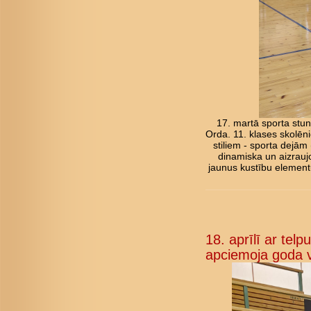
17. martā sporta stun
Orda. 11. klases skolēni
stiliem - sporta dejām
dinamiska un aizraujo
jaunus kustību elementu
18. aprīlī ar tel
apciemoja goda v