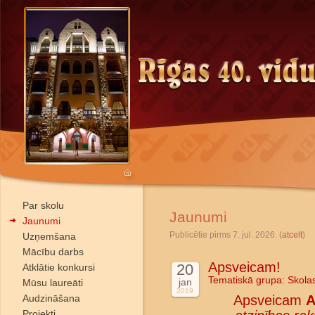
Par skolu
Jaunumi
Jaunumi
Publicētie pirms 7. jul. 2026. (
atcelt
)
Uzņemšana
Mācību darbs
Apsveicam!
20
Atklātie konkursi
Tematiskā grupa:
Skola
jan
Mūsu laureāti
2019
Audzināšana
Apsveicam
A
Projekti