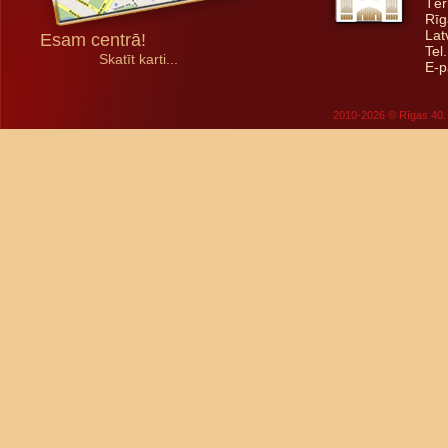
Tēr
Rīg
Lat
Esam centrā!
Tel
Skatīt karti...
E-p
2010-2026 © Rīgas 40. 