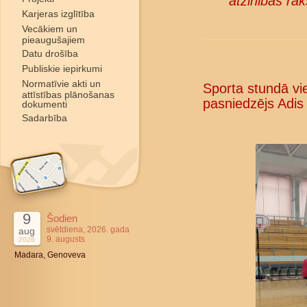
atzinības rak
Karjeras izglītība
Vecākiem un
pieaugušajiem
Datu drošība
Publiskie iepirkumi
Normatīvie akti un
Sporta stundā vie
attīstības plānošanas
pasniedzējs Adis
dokumenti
Sadarbība
9
Šodien
svētdiena, 2026. gada
aug
9. augusts
2026
Madara, Genoveva