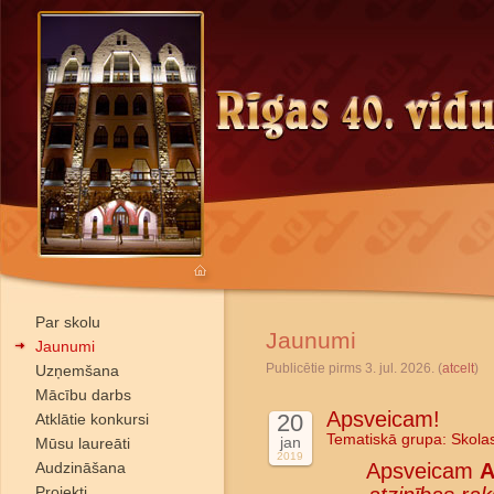
Par skolu
Jaunumi
Jaunumi
Publicētie pirms 3. jul. 2026. (
atcelt
)
Uzņemšana
Mācību darbs
Apsveicam!
20
Atklātie konkursi
Tematiskā grupa:
Skola
jan
Mūsu laureāti
2019
Audzināšana
Apsveicam
A
Projekti