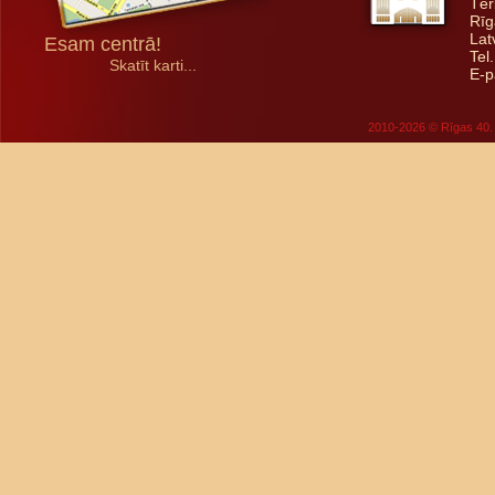
Tēr
Rīg
Lat
Esam centrā!
Tel
Skatīt karti...
E-p
2010-2026 © Rīgas 40. 