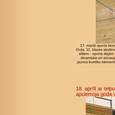
17. martā sporta stun
Orda. 11. klases skolēni
stiliem - sporta dejām
dinamiska un aizraujo
jaunus kustību elementu
18. aprīlī ar tel
apciemoja goda v