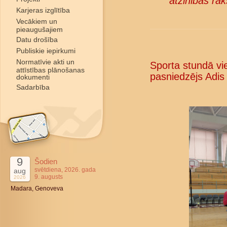
atzinības rak
Karjeras izglītība
Vecākiem un
pieaugušajiem
Datu drošība
Publiskie iepirkumi
Normatīvie akti un
Sporta stundā vie
attīstības plānošanas
pasniedzējs Adis
dokumenti
Sadarbība
9
Šodien
svētdiena, 2026. gada
aug
9. augusts
2026
Madara, Genoveva