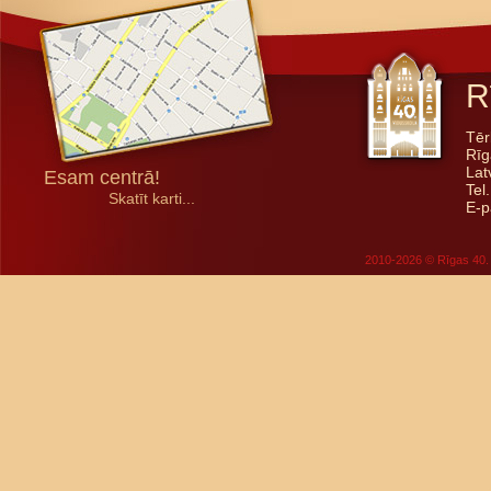
R
Tēr
Rīg
Lat
Esam centrā!
Tel
Skatīt karti...
E-p
2010-2026 © Rīgas 40. 