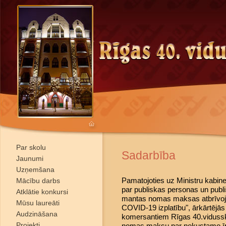
Par skolu
Sadarbība
Jaunumi
Uzņemšana
Pamatojoties uz Ministru kabin
Mācību darbs
par publiskas personas un publ
Atklātie konkursi
mantas nomas maksas atbrīvoj
Mūsu laureāti
COVID-19 izplatību", ārkārtējās
Audzināšana
komersantiem Rīgas 40.vidussko
Projekti
nomas maksu par nekustamo ī