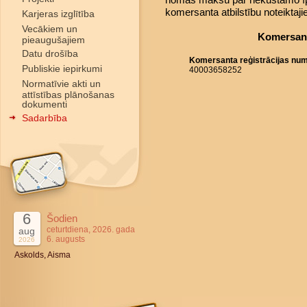
komersanta atbilstību noteiktaj
Karjeras izglītība
Vecākiem un
Komersant
pieaugušajiem
Datu drošība
Komersanta reģistrācijas nu
Publiskie iepirkumi
40003658252
Normatīvie akti un
attīstības plānošanas
dokumenti
Sadarbība
6
Šodien
ceturtdiena, 2026. gada
aug
6. augusts
2026
Askolds, Aisma