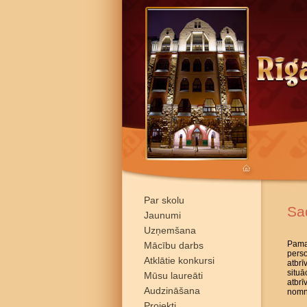
Par skolu
Sa
Jaunumi
Uzņemšana
Pamat
Mācību darbs
pers
Atklātie konkursi
atbrī
situā
Mūsu laureāti
atbr
Audzināšana
nomni
Projekti