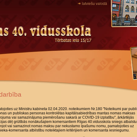
latviešu valodā
darbība
ojoties uz Ministru kabineta 02.04.2020. noteikumiem Nr.180 "Noteikumi par publ
onas un publiskas personas kontrolētas kapitālsabiedrības mantas nomas maksas
vojuma vai samazinājuma piemērošanu sakarā ar COVID-19 izplatību", ārkārtējās
cijas dēļ grūtībās nonākušajiem komersantiem Rīgas 40.vidusskola sniegs atbalstu
īvojot vai samazinot nomas maksu par nekustamo īpašumu nomu, pamatojoties uz
eka-komersanta atbilstību noteiktajiem kritērijiem un komersanta iesniegumu.