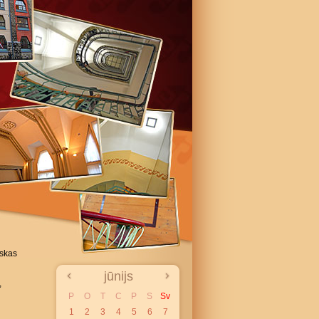
iskas
jūnijs
,
P
O
T
C
P
S
Sv
1
2
3
4
5
6
7