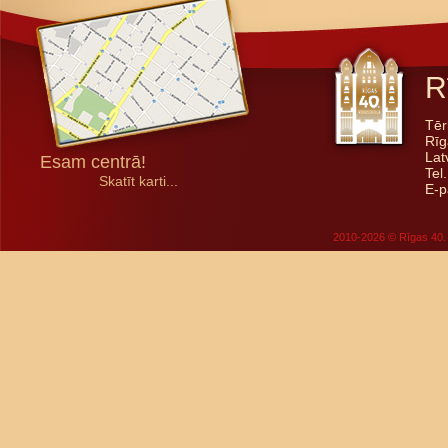
R
Tēr
Rīg
Lat
Esam centrā!
Tel
Skatīt karti...
E-p
2010-2026 © Rīgas 40. 