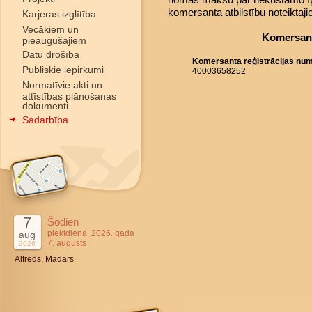
komersanta atbilstību noteiktaj
Karjeras izglītība
Vecākiem un
Komersant
pieaugušajiem
Datu drošība
Komersanta reģistrācijas nu
Publiskie iepirkumi
40003658252
Normatīvie akti un
attīstības plānošanas
dokumenti
Sadarbība
7
Šodien
piektdiena, 2026. gada
aug
7. augusts
2026
Alfrēds, Madars