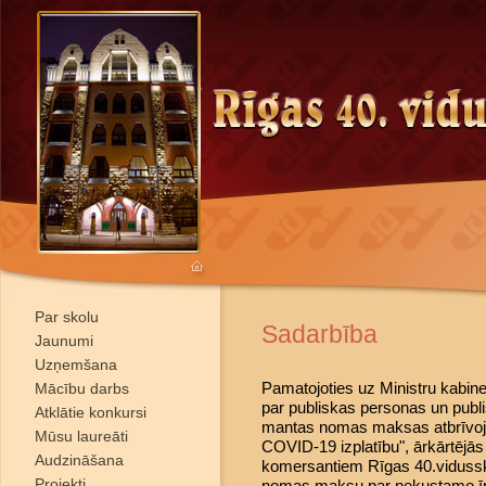
Par skolu
Sadarbība
Jaunumi
Uzņemšana
Pamatojoties uz Ministru kabin
Mācību darbs
par publiskas personas un publ
Atklātie konkursi
mantas nomas maksas atbrīvoj
Mūsu laureāti
COVID-19 izplatību", ārkārtējās
Audzināšana
komersantiem Rīgas 40.vidussko
Projekti
nomas maksu par nekustamo ī