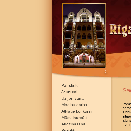
Par skolu
Sa
Jaunumi
Uzņemšana
Pamat
Mācību darbs
pers
Atklātie konkursi
atbrī
situā
Mūsu laureāti
atbr
Audzināšana
nomni
Projekti