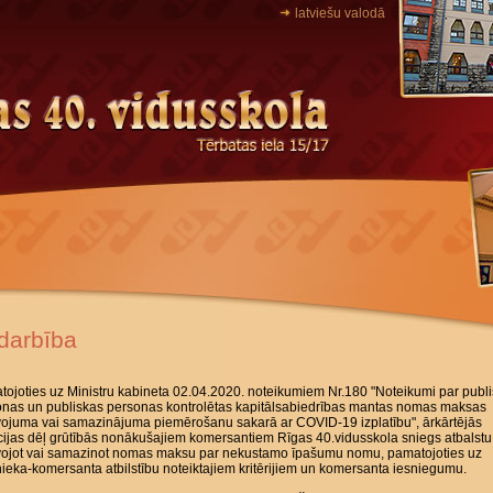
latviešu valodā
darbība
ojoties uz Ministru kabineta 02.04.2020. noteikumiem Nr.180 "Noteikumi par publ
onas un publiskas personas kontrolētas kapitālsabiedrības mantas nomas maksas
vojuma vai samazinājuma piemērošanu sakarā ar COVID-19 izplatību", ārkārtējās
cijas dēļ grūtībās nonākušajiem komersantiem Rīgas 40.vidusskola sniegs atbalstu
īvojot vai samazinot nomas maksu par nekustamo īpašumu nomu, pamatojoties uz
eka-komersanta atbilstību noteiktajiem kritērijiem un komersanta iesniegumu.