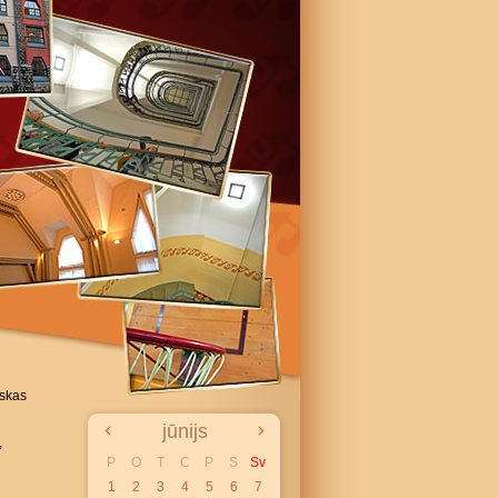
iskas
jūnijs
,
P
O
T
C
P
S
Sv
1
2
3
4
5
6
7