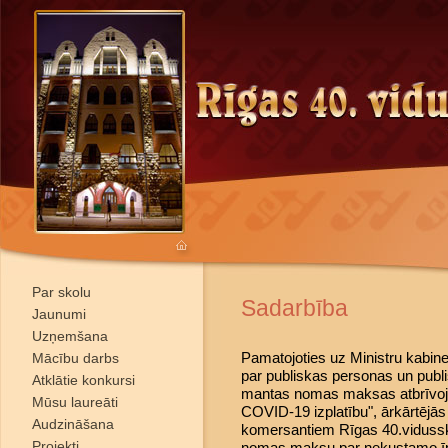
Par skolu
Sadarbība
Jaunumi
Uzņemšana
Pamatojoties uz Ministru kabin
Mācību darbs
par publiskas personas un publ
Atklātie konkursi
mantas nomas maksas atbrīvoj
Mūsu laureāti
COVID-19 izplatību", ārkārtējās
Audzināšana
komersantiem Rīgas 40.vidussko
Projekti
nomas maksu par nekustamo ī