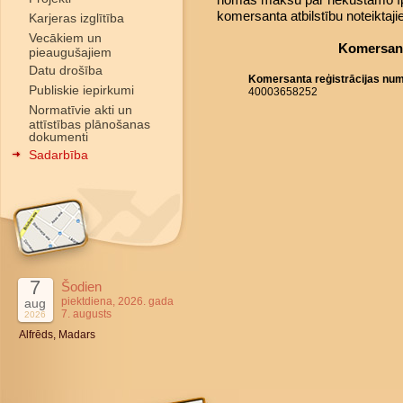
komersanta atbilstību noteiktaj
Karjeras izglītība
Vecākiem un
Komersant
pieaugušajiem
Datu drošība
Komersanta reģistrācijas nu
Publiskie iepirkumi
40003658252
Normatīvie akti un
attīstības plānošanas
dokumenti
Sadarbība
7
Šodien
piektdiena, 2026. gada
aug
7. augusts
2026
Alfrēds, Madars