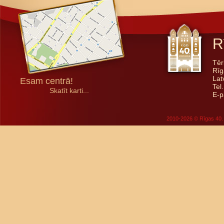
R
Tēr
Rīg
Lat
Esam centrā!
Tel
Skatīt karti...
E-p
2010-2026 © Rīgas 40. 