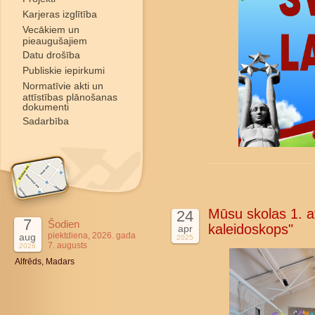
Karjeras izglītība
Vecākiem un
pieaugušajiem
Datu drošība
Publiskie iepirkumi
Normatīvie akti un
attīstības plānošanas
dokumenti
Sadarbība
Mūsu skolas 1. at
24
7
Šodien
kaleidoskops"
apr
piektdiena, 2026. gada
aug
2025
7. augusts
2026
Alfrēds, Madars