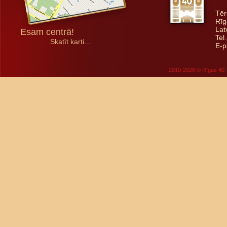
Tēr
Rīg
Lat
Esam centrā!
Tel
Skatīt karti...
E-p
2010-2026 © Rīgas 40. 