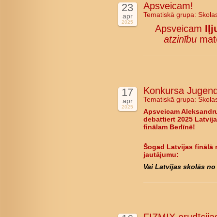
Apsveicam!
23
Tematiskā grupa:
Skola
apr
2025
Apsveicam
Iļ
atzinību
mate
Konkursa Jugend d
17
Tematiskā grupa:
Skola
apr
2025
Apsveicam Aleksandru
debattiert 2025 Latvija
finālam Berlīnē!
Šogad Latvijas finālā 
jautājumu:
Vai Latvijas skolās no 