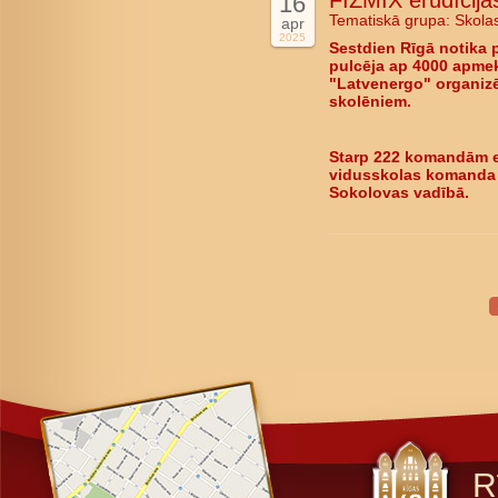
FIZMIX erudīcijas
16
Tematiskā grupa:
Skola
apr
2025
Sestdien Rīgā notika 
pulcēja ap 4000 apmekl
"Latvenergo" organizē
skolēniem.
Starp 222 komandām er
vidusskolas komanda "
Sokolovas vadībā.
R