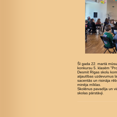
Šī gada 22. martā mūsu 
konkursu 5. klasēm "Pro
Desmit Rīgas skolu kom
atjautības uzdevumus l
sacentās un risināja rē
minēja mīklas.
Skolēnus pavadīja un vi
skolas pārstāvji.