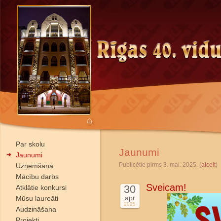
Par skolu
Jaunumi
Jaunumi
Publicētie pirms 3. mai. 2025. (
atcelt
)
Uzņemšana
Mācību darbs
Sveicam!
30
Atklātie konkursi
apr
Mūsu laureāti
2025
Audzināšana
Projekti