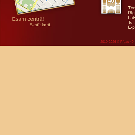
Tēr
Rīg
Lat
Esam centrā!
Tel
Skatīt karti...
E-p
2010-2026 © Rīgas 40. 