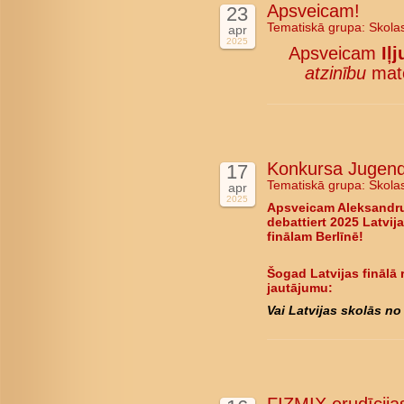
Apsveicam!
23
Tematiskā grupa:
Skola
apr
2025
Apsveicam
Iļ
atzinību
mate
Konkursa Jugend d
17
Tematiskā grupa:
Skola
apr
2025
Apsveicam Aleksandru
debattiert 2025 Latvija
finālam Berlīnē!
Šogad Latvijas finālā 
jautājumu:
Vai Latvijas skolās no 