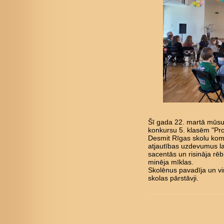
Šī gada 22. martā mūsu 
konkursu 5. klasēm "Pro
Desmit Rīgas skolu kom
atjautības uzdevumus l
sacentās un risināja rē
minēja mīklas.
Skolēnus pavadīja un vi
skolas pārstāvji.