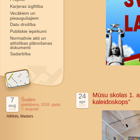
Karjeras izglītība
Vecākiem un
pieaugušajiem
Datu drošība
Publiskie iepirkumi
Normatīvie akti un
attīstības plānošanas
dokumenti
Sadarbība
Mūsu skolas 1. at
24
7
Šodien
kaleidoskops"
apr
piektdiena, 2026. gada
aug
2025
7. augusts
2026
Alfrēds, Madars