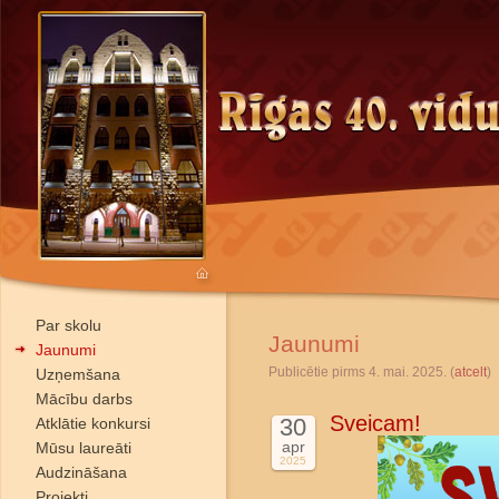
Par skolu
Jaunumi
Jaunumi
Publicētie pirms 4. mai. 2025. (
atcelt
)
Uzņemšana
Mācību darbs
Sveicam!
30
Atklātie konkursi
apr
Mūsu laureāti
2025
Audzināšana
Projekti