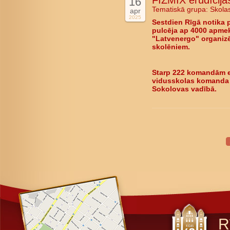
FIZMIX erudīcijas
16
Tematiskā grupa:
Skola
apr
2025
Sestdien Rīgā notika 
pulcēja ap 4000 apmekl
"Latvenergo" organizē
skolēniem.
Starp 222 komandām er
vidusskolas komanda "
Sokolovas vadībā.
R