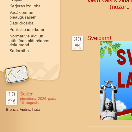
vietu
valsts zinā
Karjeras izglītība
(nozarē
Vecākiem un
pieaugušajiem
Datu drošība
Publiskie iepirkumi
Normatīvie akti un
Sveicam!
30
attīstības plānošanas
apr
dokumenti
2025
Sadarbība
10
Šodien
pirmdiena, 2026. gada
aug
10. augusts
2026
Brencis, Audris, Inuta