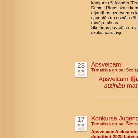
konkursu 5. klasēm "Pro
Desmit Rīgas skolu kom
atjautības uzdevumus l
sacentās un risināja rē
minēja mīklas.
Skolēnus pavadīja un vi
skolas pārstāvji.
Apsveicam!
23
Tematiskā grupa:
Skola
apr
2025
Apsveicam
Iļ
atzinību
mate
Konkursa Jugend d
17
Tematiskā grupa:
Skola
apr
2025
Apsveicam Aleksandru
debattiert 2025 Latvija