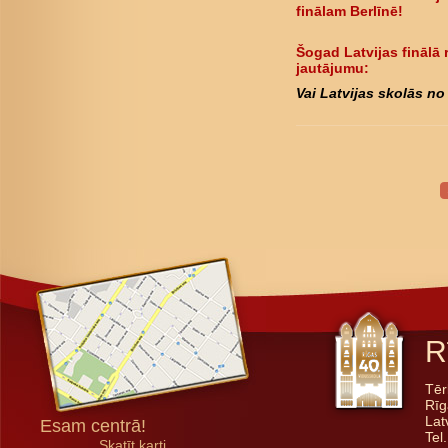
finālam Berlīnē!
Šogad Latvijas finālā 
jautājumu:
Vai Latvijas skolās no 
R
Tēr
Rīg
Lat
Esam centrā!
Tel
Skatīt karti...