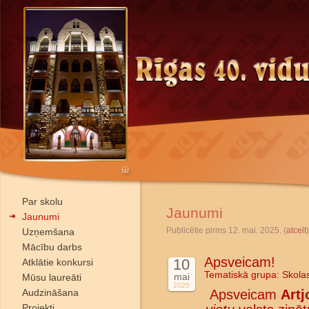
Par skolu
Jaunumi
Jaunumi
Publicētie pirms 12. mai. 2025. (
atcelt
)
Uzņemšana
Mācību darbs
Apsveicam!
10
Atklātie konkursi
Tematiskā grupa:
Skola
mai
Mūsu laureāti
2025
Audzināšana
Apsveicam
Artj
Projekti