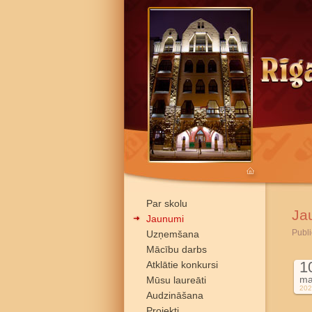
Par skolu
Ja
Jaunumi
Publi
Uzņemšana
Mācību darbs
1
Atklātie konkursi
ma
Mūsu laureāti
202
Audzināšana
Projekti