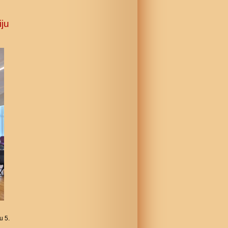
iju
u 5.