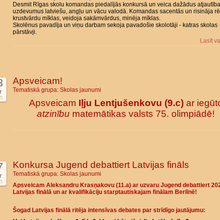
Desmit Rīgas skolu komandas piedalījās konkursā un veica dažādus atjautīb
uzdevumus latviešu, angļu un vācu valodā. Komandas sacentās un risināja r
krustvārdu mīklas, veidoja sakāmvārdus, minēja mīklas.
Skolēnus pavadīja un viņu darbam sekoja pavadošie skolotāji - katras skolas
pārstāvji.
Lasīt v
Apsveicam!
3
Tematiskā grupa:
Skolas jaunumi
r
5
Apsveicam
Iļju Lentjušenkovu (9.c)
ar iegūt
atzinību
matemātikas valsts 75. olimpiādē!
Konkursa Jugend debattiert Latvijas fināls
7
Tematiskā grupa:
Skolas jaunumi
r
5
Apsveicam Aleksandru Krasņakovu (11.a) ar uzvaru Jugend debattiert 20
Latvijas finālā un ar kvalifikāciju starptautiskajam finālam Berlīnē!
Šogad Latvijas finālā ritēja intensīvas debates par strīdīgo jautājumu: