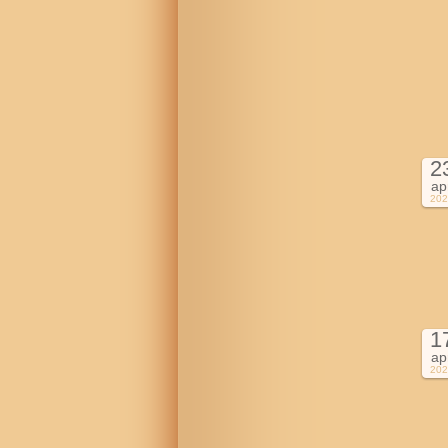
2
ap
202
1
ap
202