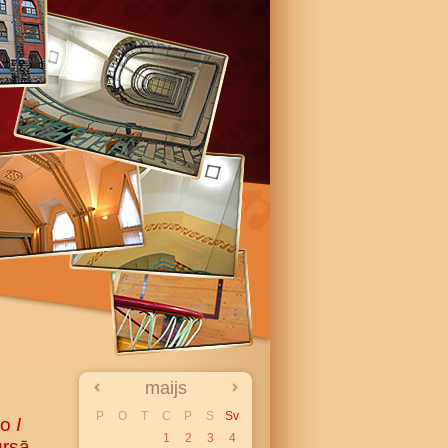
maijs
P
O
T
C
P
S
Sv
to
I
1
2
3
4
ursā