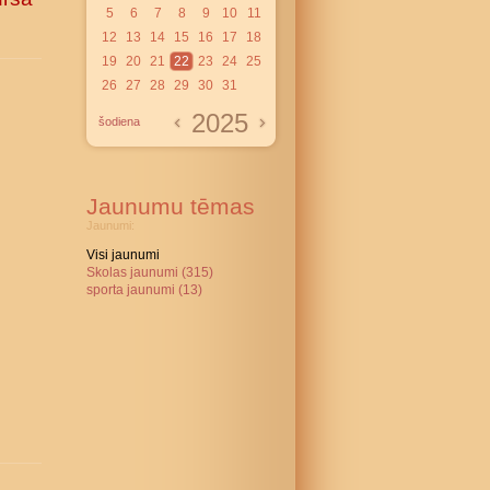
5
6
7
8
9
10
11
12
13
14
15
16
17
18
19
20
21
22
23
24
25
26
27
28
29
30
31
2025
šodiena
Jaunumu tēmas
Jaunumi:
Visi jaunumi
Skolas jaunumi (315)
sporta jaunumi (13)