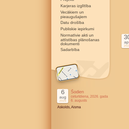
Karjeras izglītība
Vecākiem un
pieaugušajiem
Datu drošība
Publiskie iepirkumi
Normatīvie akti un
3
attīstības plānošanas
ap
dokumenti
202
Sadarbība
6
Šodien
ceturtdiena, 2026. gada
aug
6. augusts
2026
Askolds, Aisma