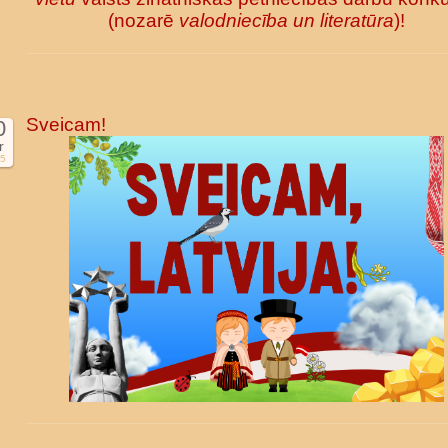
(nozarē
valodniecība un literatūra
)!
Sveicam!
0
r
5