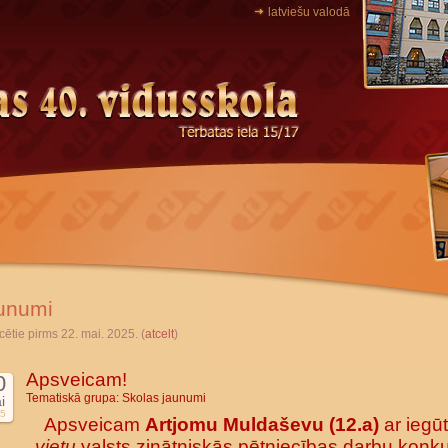
latviešu valodā
unumi
cētie pirms 22. mai. 2025. (
atcelt
)
Apsveicam!
0
Tematiskā grupa:
Skolas jaunumi
i
5
Apsveicam
Artjomu Muldaševu (12.a)
ar iegū
vietu
valsts zinātniskās pētniecības darbu konk