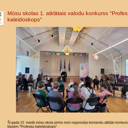
Mūsu skolas 1. atklātais valodu konkurss "Profes
4
kaleidoskops"
r
5
Šī gada 22. martā mūsu skola pirmo reizi organizēja komandu atklāto konkurs
klasēm "Profesiju kaleidoskops".