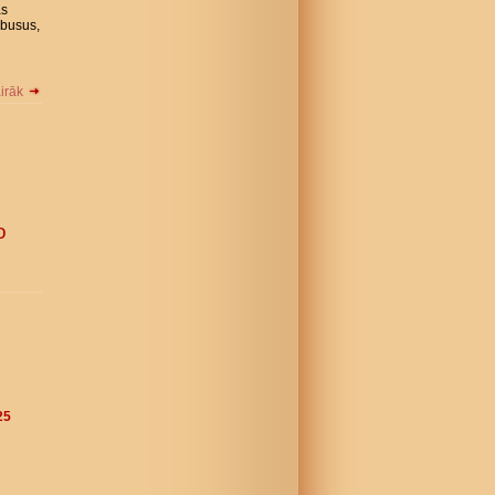
as
ēbusus,
airāk
o
25