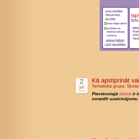
Kā apstiprināt va
2
Tematiskā grupa:
Skola
jul
2026
Pievienotajā
datnē
ir 
noraidīt uzaicinājumu 