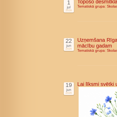
Topošo desmitkla
1
Tematiskā grupa:
Skola
jul
2026
Uzņemšana Rīgas
22
mācību gadam
jun
2026
Tematiskā grupa:
Skola
Lai līksmi svētki
19
jun
2026