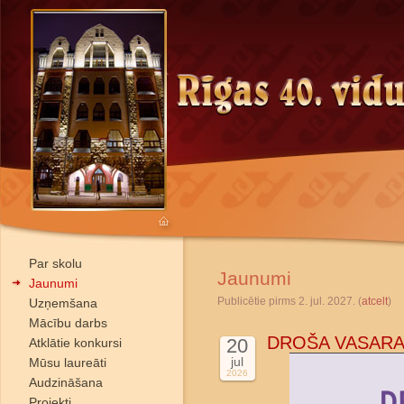
Par skolu
Jaunumi
Jaunumi
Publicētie pirms 2. jul. 2027. (
atcelt
)
Uzņemšana
Mācību darbs
DROŠA VASARA
20
Atklātie konkursi
jul
Mūsu laureāti
2026
Audzināšana
Projekti