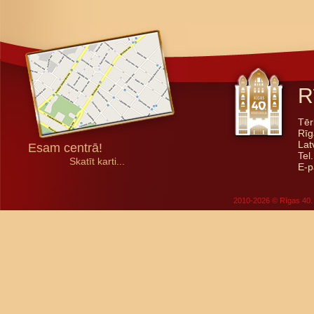
R
Tēr
Rīg
Lat
Esam centrā!
Tel
Skatīt karti...
E-p
2010-2026 © Rīgas 40. 