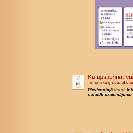
Kā apstiprināt va
2
Tematiskā grupa:
Skola
jul
2026
Pievienotajā
datnē
ir 
noraidīt uzaicinājumu 