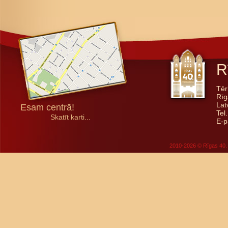
R
Tēr
Rīg
Lat
Esam centrā!
Tel
Skatīt karti...
E-p
2010-2026 © Rīgas 40. 