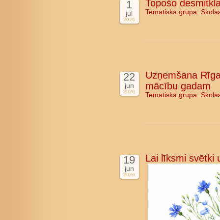
Topošo desmitkla
1
Tematiskā grupa:
Skola
jul
2026
Uzņemšana Rīgas
22
mācību gadam
jun
2026
Tematiskā grupa:
Skola
Lai līksmi svētki
19
jun
2026