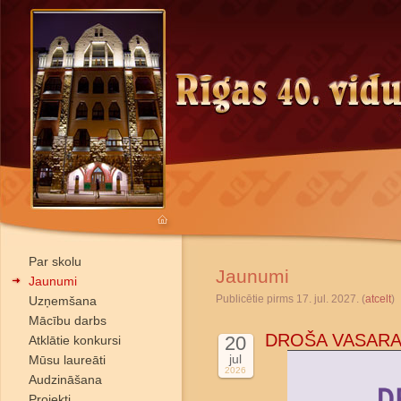
Par skolu
Jaunumi
Jaunumi
Publicētie pirms 17. jul. 2027. (
atcelt
)
Uzņemšana
Mācību darbs
DROŠA VASARA
20
Atklātie konkursi
jul
Mūsu laureāti
2026
Audzināšana
Projekti