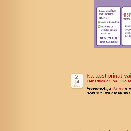
Kā apstiprināt va
2
Tematiskā grupa:
Skola
jul
2026
Pievienotajā
datnē
ir 
noraidīt uzaicinājumu 