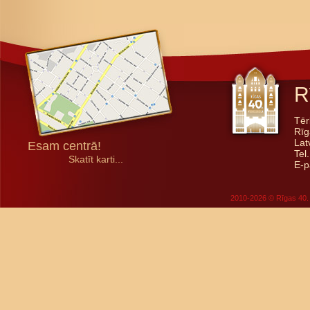
R
Tēr
Rīg
Lat
Esam centrā!
Tel
Skatīt karti...
E-p
2010-2026 © Rīgas 40. 