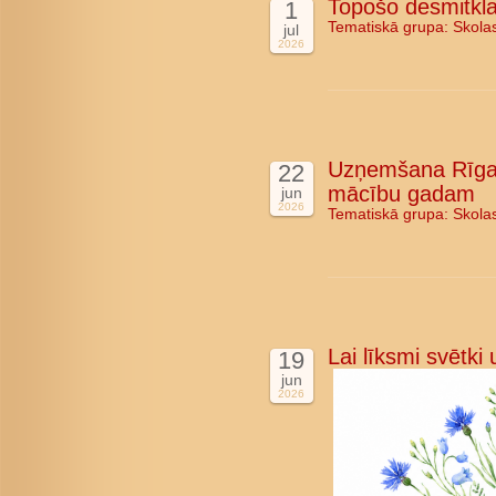
Topošo desmitkla
1
Tematiskā grupa:
Skola
jul
2026
Uzņemšana Rīgas
22
mācību gadam
jun
2026
Tematiskā grupa:
Skola
Lai līksmi svētki
19
jun
2026