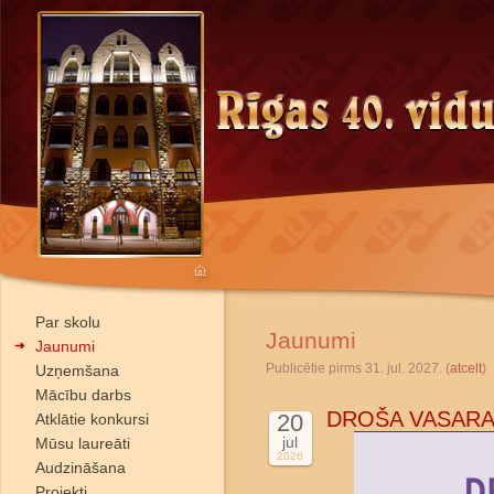
Par skolu
Jaunumi
Jaunumi
Publicētie pirms 31. jul. 2027. (
atcelt
)
Uzņemšana
Mācību darbs
DROŠA VASARA
20
Atklātie konkursi
jul
Mūsu laureāti
2026
Audzināšana
Projekti