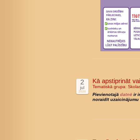
Kā apstiprināt va
2
Tematiskā grupa:
Skola
jul
2026
Pievienotajā
datnē
ir 
noraidīt uzaicinājumu 