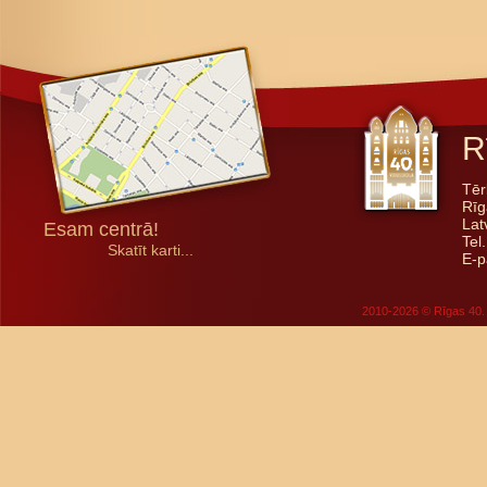
R
Tēr
Rīg
Lat
Esam centrā!
Tel
Skatīt karti...
E-p
2010-2026 © Rīgas 40. 