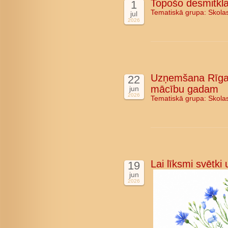
Topošo desmitkla
1
Tematiskā grupa:
Skola
jul
2026
Uzņemšana Rīgas
22
mācību gadam
jun
2026
Tematiskā grupa:
Skola
Lai līksmi svētki
19
jun
2026