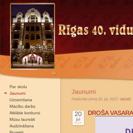
Par skolu
Jaunumi
Jaunumi
Publicētie pirms 20. jul. 2027. (
atcelt
)
Uzņemšana
Mācību darbs
DROŠA VASARA
20
Atklātie konkursi
jul
Mūsu laureāti
2026
Audzināšana
Projekti