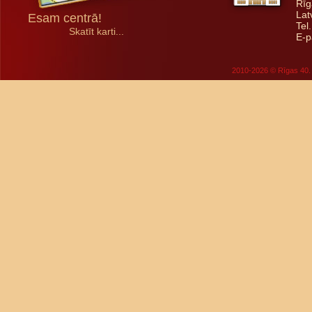
Rīg
Lat
Esam centrā!
Tel
Skatīt karti...
E-p
2010-2026 © Rīgas 40. 