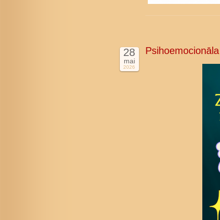
Psihoemocionāla
28
mai
2026