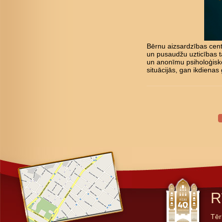
Bērnu aizsardzības cent
un pusaudžu uzticības tā
un anonīmu psiholoģisk
situācijās, gan ikdienas 
R
Tēr