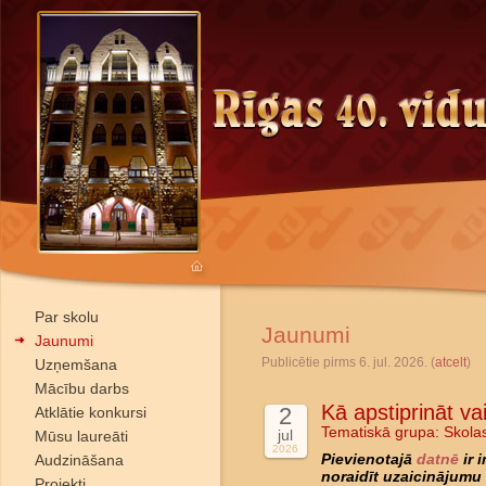
Par skolu
Jaunumi
Jaunumi
Publicētie pirms 6. jul. 2026. (
atcelt
)
Uzņemšana
Mācību darbs
Kā apstiprināt va
2
Atklātie konkursi
Tematiskā grupa:
Skola
jul
Mūsu laureāti
2026
Audzināšana
Pievienotajā
datnē
ir 
noraidīt uzaicinājumu 
Projekti