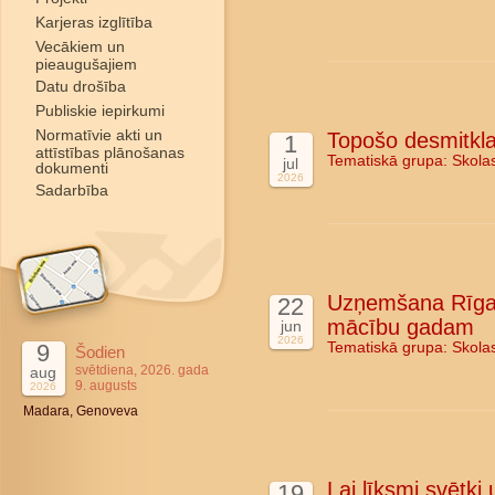
Karjeras izglītība
Vecākiem un
pieaugušajiem
Datu drošība
Publiskie iepirkumi
Normatīvie akti un
Topošo desmitkla
1
attīstības plānošanas
Tematiskā grupa:
Skola
jul
dokumenti
2026
Sadarbība
Uzņemšana Rīgas
22
mācību gadam
jun
2026
9
Tematiskā grupa:
Skola
Šodien
svētdiena, 2026. gada
aug
9. augusts
2026
Madara, Genoveva
Lai līksmi svētki
19