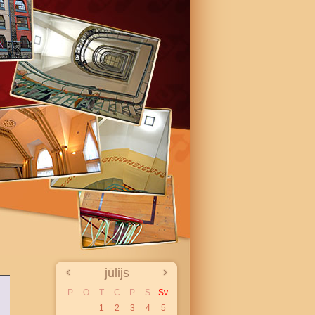
jūlijs
P
O
T
C
P
S
Sv
1
2
3
4
5