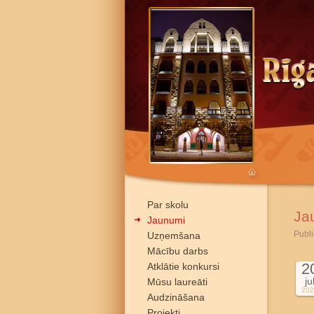
Par skolu
Ja
Jaunumi
Publi
Uzņemšana
Mācību darbs
2
Atklātie konkursi
ju
Mūsu laureāti
202
Audzināšana
Projekti