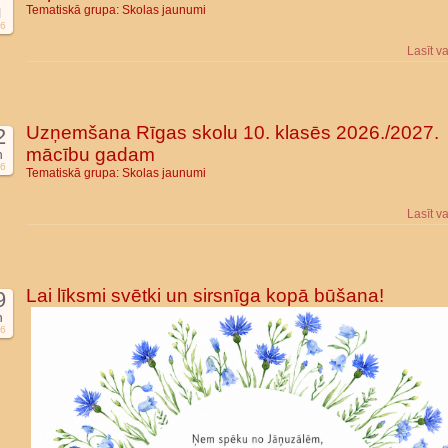
Tematiskā grupa:
Skolas jaunumi
l
6
Lasīt v
Uzņemšana Rīgas skolu 10. klasēs 2026./2027.
2
mācību gadam
n
6
Tematiskā grupa:
Skolas jaunumi
Lasīt v
Lai līksmi svētki un sirsnīga kopā būšana!
9
n
6