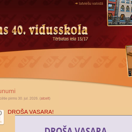
latviešu valodā
unumi
cētie pirms 30. jul. 2026. (
atcelt
)
DROŠA VASARA!
0
l
6