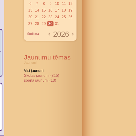
6
7
8
9
10
11
12
13
14
15
16
17
18
19
20
21
22
23
24
25
26
27
28
29
30
31
2026
šodiena
Jaunumu tēmas
Jaunumi:
Visi jaunumi
Skolas jaunumi (315)
sporta jaunumi (13)