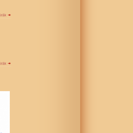
airāk
airāk