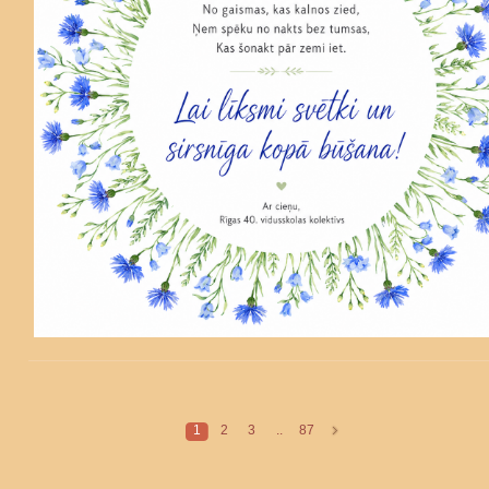
1
2
3
..
87