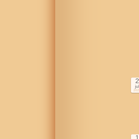
2
ju
202
1