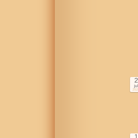
2
ju
202
1