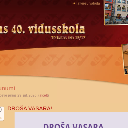
latviešu valodā
unumi
cētie pirms 29. jul. 2026. (
atcelt
)
DROŠA VASARA!
0
l
6