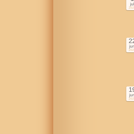
ju
202
2
ju
202
1
ju
202