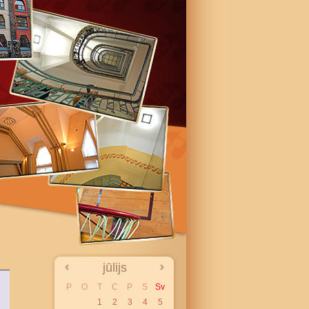
jūlijs
P
O
T
C
P
S
Sv
1
2
3
4
5