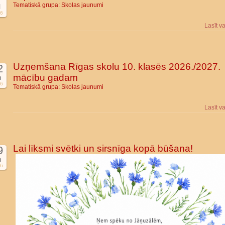
Tematiskā grupa:
Skolas jaunumi
l
6
Lasīt v
Uzņemšana Rīgas skolu 10. klasēs 2026./2027.
2
mācību gadam
n
6
Tematiskā grupa:
Skolas jaunumi
Lasīt v
Lai līksmi svētki un sirsnīga kopā būšana!
9
n
6