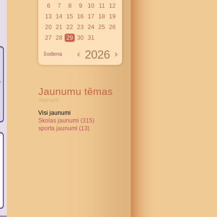
6
7
8
9
10
11
12
13
14
15
16
17
18
19
20
21
22
23
24
25
26
27
28
29
30
31
2026
šodiena
Jaunumu tēmas
Jaunumi:
Visi jaunumi
Skolas jaunumi (315)
sporta jaunumi (13)