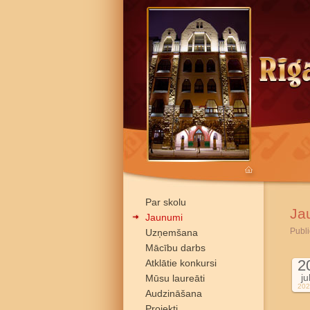
Par skolu
Ja
Jaunumi
Publi
Uzņemšana
Mācību darbs
2
Atklātie konkursi
ju
Mūsu laureāti
202
Audzināšana
Projekti