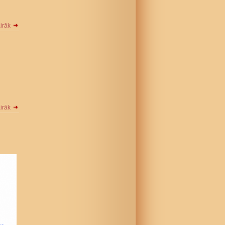
airāk
airāk