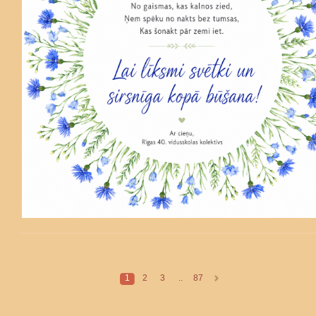
1
2
3
..
87