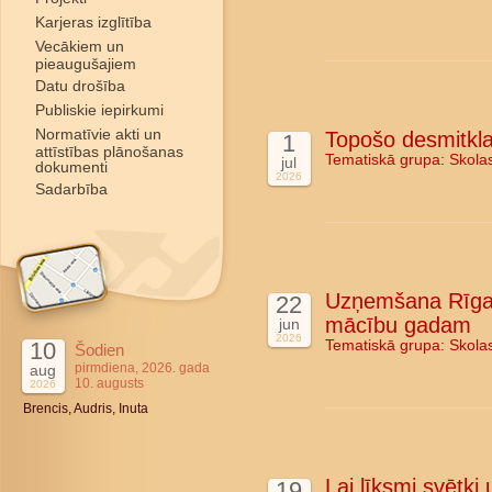
Karjeras izglītība
Vecākiem un
pieaugušajiem
Datu drošība
Publiskie iepirkumi
Normatīvie akti un
Topošo desmitkla
1
attīstības plānošanas
Tematiskā grupa:
Skola
jul
dokumenti
2026
Sadarbība
Uzņemšana Rīgas
22
mācību gadam
jun
2026
10
Tematiskā grupa:
Skola
Šodien
pirmdiena, 2026. gada
aug
10. augusts
2026
Brencis, Audris, Inuta
Lai līksmi svētki
19