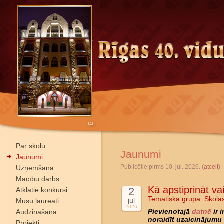
Par skolu
Jaunumi
Jaunumi
Publicētie pirms 10. jul. 2026. (
atcelt
)
Uzņemšana
Mācību darbs
Kā apstiprināt va
2
Atklātie konkursi
Tematiskā grupa:
Skola
jul
Mūsu laureāti
2026
Audzināšana
Pievienotajā
datnē
ir 
noraidīt uzaicinājumu 
Projekti