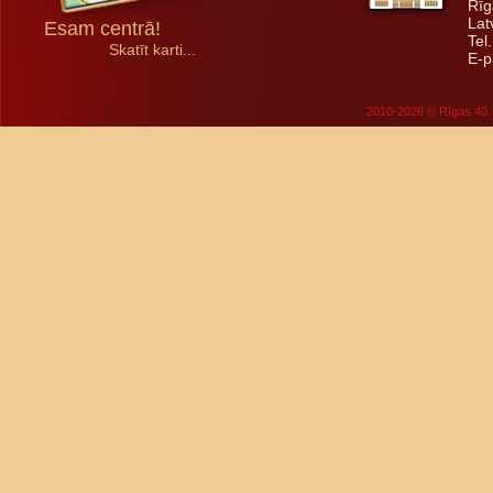
Rīg
Lat
Esam centrā!
Tel
Skatīt karti...
E-p
2010-2026 © Rīgas 40. 