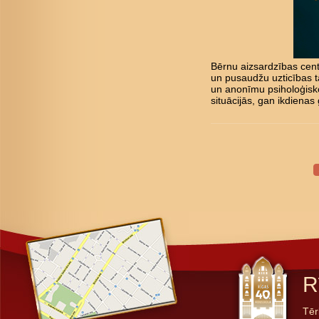
Bērnu aizsardzības cent
un pusaudžu uzticības tā
un anonīmu psiholoģisk
situācijās, gan ikdienas 
R
Tēr