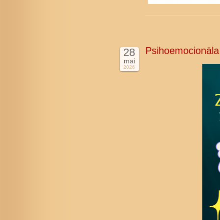
Psihoemocionāla
28
mai
2026