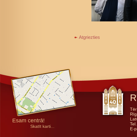
Atgriezties
R
Tēr
Rīg
Lat
Esam centrā!
Tel
Skatīt karti...
E-p