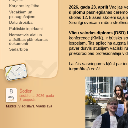
Karjeras izglītība
2026. gada 23. aprīlī
Vācijas vē
Vecākiem un
diplomu
pasniegšanas ceremoni
pieaugušajiem
skolas 12. klases skolēni šajā
Datu drošība
Sirsnīgi sveicam mūsu skolēnus
Publiskie iepirkumi
Vācu valodas diploms (DSD) I
Normatīvie akti un
konference (KMK), ir būtisks sol
attīstības plānošanas
iespējām. Tas apliecina augsta
dokumenti
paver durvis studijām vāciski ru
Sadarbība
priekšrocības profesionālajā vid
Lai šis sasniegums kļūst par
turpmākajā ceļā!
8
Šodien
sestdiena, 2026. gada
aug
8. augusts
2026
Mudīte, Vladislavs, Vladislava