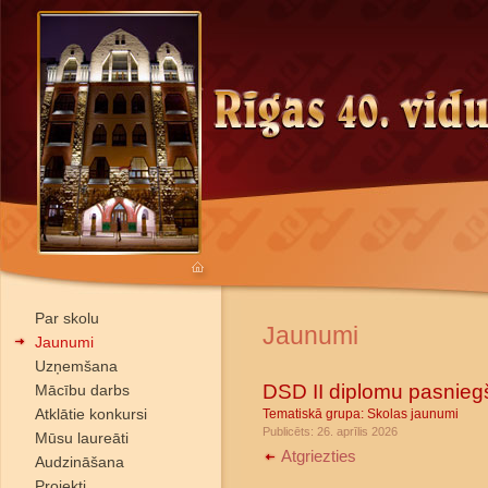
Par skolu
Jaunumi
Jaunumi
Uzņemšana
DSD II diplomu pasnie
Mācību darbs
Atklātie konkursi
Tematiskā grupa:
Skolas jaunumi
Publicēts: 26. aprīlis 2026
Mūsu laureāti
Atgriezties
Audzināšana
Projekti