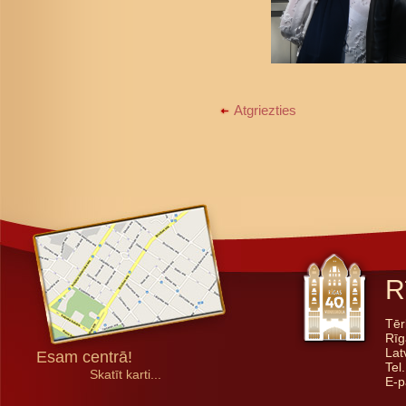
Atgriezties
R
Tēr
Rīg
Lat
Esam centrā!
Tel
Skatīt karti...
E-p