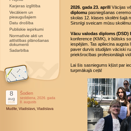
Karjeras izglītība
2026. gada 23. aprīlī
Vācijas vē
Vecākiem un
diplomu
pasniegšanas ceremoni
pieaugušajiem
skolas 12. klases skolēni šajā
Datu drošība
Sirsnīgi sveicam mūsu skolēnus
Publiskie iepirkumi
Vācu valodas diploms (DSD) I
Normatīvie akti un
konference (KMK), ir būtisks sol
attīstības plānošanas
iespējām. Tas apliecina augsta
dokumenti
paver durvis studijām vāciski ru
Sadarbība
priekšrocības profesionālajā vid
Lai šis sasniegums kļūst par
turpmākajā ceļā!
8
Šodien
sestdiena, 2026. gada
aug
8. augusts
2026
Mudīte, Vladislavs, Vladislava