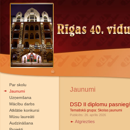
Par skolu
Jaunumi
Jaunumi
Uzņemšana
DSD II diplomu pasnie
Mācību darbs
Atklātie konkursi
Tematiskā grupa:
Skolas jaunumi
Publicēts: 26. aprīlis 2026
Mūsu laureāti
Atgriezties
Audzināšana
Projekti