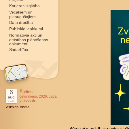
Karjeras izglītība
Vecākiem un
pieaugušajiem
Datu drošība
Publiskie iepirkumi
Normatīvie akti un
attīstības plānošanas
dokumenti
Sadarbība
6
Šodien
ceturtdiena, 2026. gada
aug
6. augusts
2026
Askolds, Aisma
Bērnu aizsardzības centrs atgā