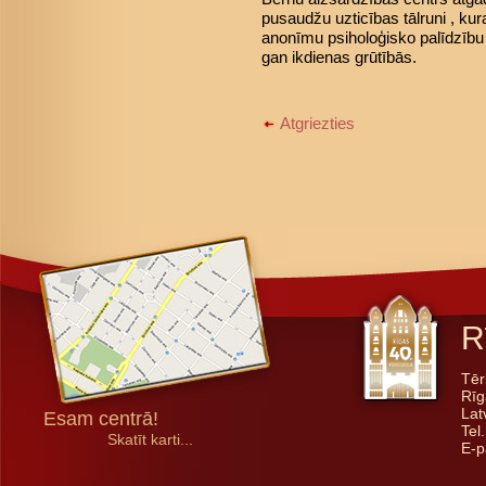
pusaudžu uzticības tālruni , kur
anonīmu psiholoģisko palīdzību
gan ikdienas grūtībās.
Atgriezties
R
Tēr
Rīg
Lat
Esam centrā!
Tel
Skatīt karti...
E-p