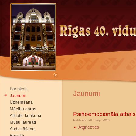
Par skolu
Jaunumi
Jaunumi
Uzņemšana
Mācību darbs
Psihoemocionāla atbals
Atklātie konkursi
Publicēts: 28. maijs 2026
Mūsu laureāti
Atgriezties
Audzināšana
Projekti