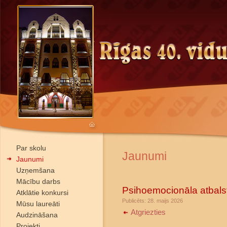
Par skolu
Jaunumi
Jaunumi
Uzņemšana
Mācību darbs
Psihoemocionāla atbals
Atklātie konkursi
Publicēts: 28. maijs 2026
Mūsu laureāti
Atgriezties
Audzināšana
Projekti