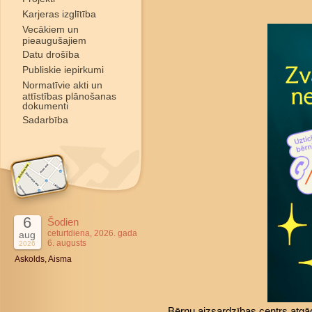
Karjeras izglītība
Vecākiem un
pieaugušajiem
Datu drošība
Publiskie iepirkumi
Normatīvie akti un
attīstības plānošanas
dokumenti
Sadarbība
6
Šodien
ceturtdiena, 2026. gada
aug
6. augusts
2026
Askolds, Aisma
Bērnu aizsardzības centrs atgā