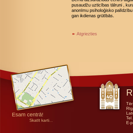
pusaudžu uzticības tālruni , kur
anonīmu psiholoģisko palīdzību
gan ikdienas grūtībās.
Atgriezties
R
Tēr
Rīg
Lat
Esam centrā!
Tel
Skatīt karti...
E-p