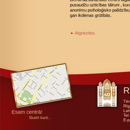
pusaudžu uzticības tālruni , kur
anonīmu psiholoģisko palīdzību
gan ikdienas grūtībās.
Atgriezties
R
Tēr
Rīg
Lat
Esam centrā!
Tel
Skatīt karti...
E-p