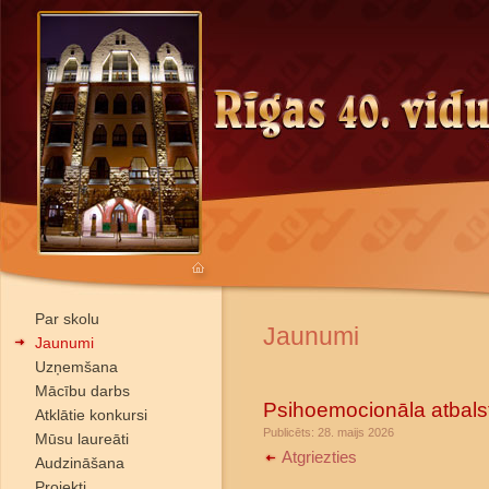
Par skolu
Jaunumi
Jaunumi
Uzņemšana
Mācību darbs
Psihoemocionāla atbals
Atklātie konkursi
Publicēts: 28. maijs 2026
Mūsu laureāti
Atgriezties
Audzināšana
Projekti