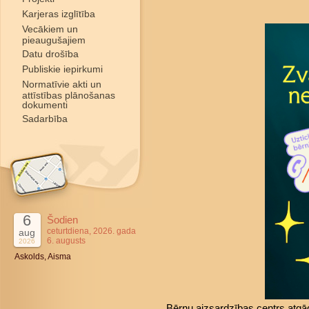
Karjeras izglītība
Vecākiem un
pieaugušajiem
Datu drošība
Publiskie iepirkumi
Normatīvie akti un
attīstības plānošanas
dokumenti
Sadarbība
6
Šodien
ceturtdiena, 2026. gada
aug
6. augusts
2026
Askolds, Aisma
Bērnu aizsardzības centrs atgā