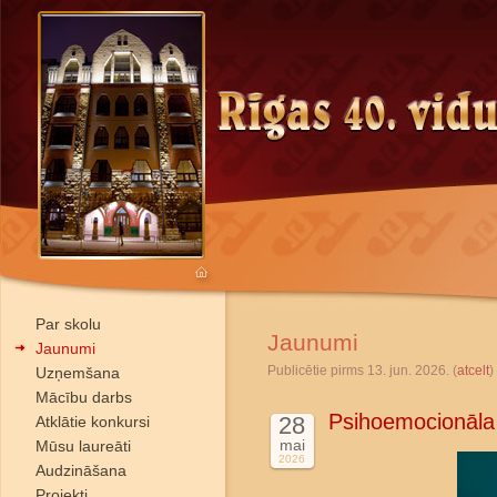
Par skolu
Jaunumi
Jaunumi
Publicētie pirms 13. jun. 2026. (
atcelt
)
Uzņemšana
Mācību darbs
Psihoemocionāla
28
Atklātie konkursi
mai
Mūsu laureāti
2026
Audzināšana
Projekti