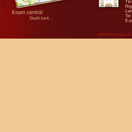
Tēr
Rīg
Lat
Esam centrā!
Tel
Skatīt karti...
E-p
2010-2026 © Rīgas 40. 