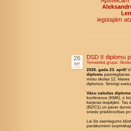
Apsveicam
Aleksandru
Len
iegūtajām
at
DSD II diplomu 
26
Tematiskā grupa:
Skola
apr
2026
2026. gada 23. aprīlī
Vā
diplomu
pasniegšanas c
mūsu skolas 12. klases 
diplomus. Sirsnīgi svei
Vācu valodas diploms 
konference (KMK), ir būt
karjeras iespējām. Tas 
(B2/C1) un paver durvis 
sniedz priekšrocības pro
Lai šis sasniegums kļū
panākumiem turpmākajā