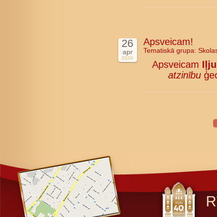
Apsveicam!
26
Tematiskā grupa:
Skola
apr
2026
Apsveicam
Iļj
atzinību
ģeo
R