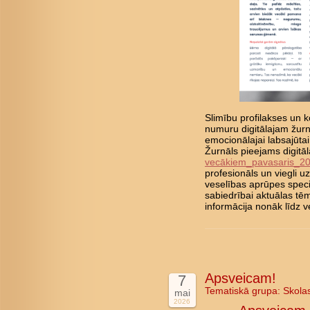
Slimību profilakses un ko
numuru digitālajam žurn
emocionālajai labsajūta
Žurnāls pieejams digitā
vecākiem_pavasaris_2
profesionāls un viegli 
veselības aprūpes speci
sabiedrībai aktuālas tē
informācija nonāk līd
Apsveicam!
7
Tematiskā grupa:
Skola
mai
2026