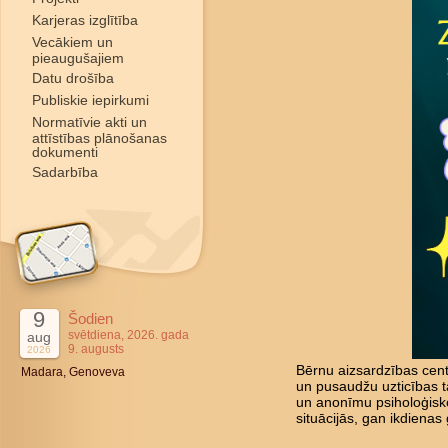
Karjeras izglītība
Vecākiem un
pieaugušajiem
Datu drošība
Publiskie iepirkumi
Normatīvie akti un
attīstības plānošanas
dokumenti
Sadarbība
9
Šodien
svētdiena, 2026. gada
aug
9. augusts
2026
Bērnu aizsardzības cent
Madara, Genoveva
un pusaudžu uzticības tā
un anonīmu psiholoģisk
situācijās, gan ikdienas 