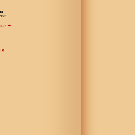
mu
ienas
airāk
is