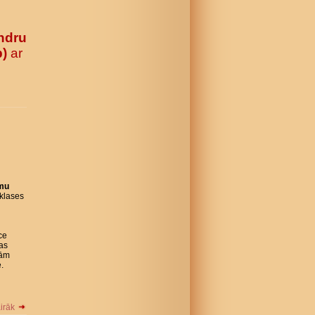
ndru
b)
ar
omu
klases
ce
Tas
jām
.
airāk