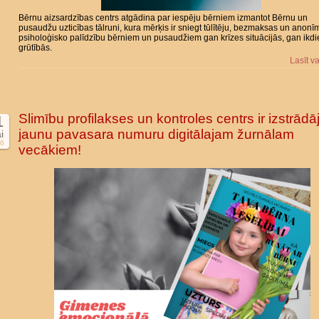
Bērnu aizsardzības centrs atgādina par iespēju bērniem izmantot Bērnu un
pusaudžu uzticības tālruni, kura mērķis ir sniegt tūlītēju, bezmaksas un anonī
psiholoģisko palīdzību bērniem un pusaudžiem gan krīzes situācijās, gan ikd
grūtībās.
Lasīt v
Slimību profilakses un kontroles centrs ir izstrādāj
1
jaunu pavasara numuru digitālajam žurnālam
i
6
vecākiem!