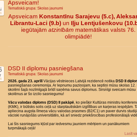
Apsveicam!
Tematiskā grupa:
Skolas jaunumi
i
6
Apsveicam
Konstantīnu Sarajevu (5.c), Aleksa
Librantu-Laci (9.b)
un
Iļju Lentjušenkovu (10.
iegūtajām
atzinībām
matemātikas valsts 76.
olimpiādē!
DSD II diplomu pasniegšana
6
Tematiskā grupa:
Skolas jaunumi
r
6
2026. gada 23. aprīlī
Vācijas vēstnieces Latvijā rezidencē notika
DSD II dipl
pasniegšanas ceremonija. Ar lepnumu paziņojam, ka septiņi mūsu skolas 12. 
skolēni šajā nozīmīgajā brīdī saņēma savus diplomus. Sirsnīgi sveicam mūsu
skolēnus ar šo izcilo sasniegumu!
Vācu valodas diploms (DSD) II pakāpē
, ko piešķir Kultūras ministru konferen
(KMK), ir būtisks solis ceļā uz starptautiskām izglītības un karjeras iespējām. 
apliecina augsta līmeņa vācu valodas prasmes (B2/C1) un paver durvis studi
vāciski runājošās universitātēs, kā arī sniedz priekšrocības profesionālajā vidē
Lai šis sasniegums kļūst par iedvesmu jauniem mērķiem un panākumiem
turpmākajā ceļā!
Lasīt v