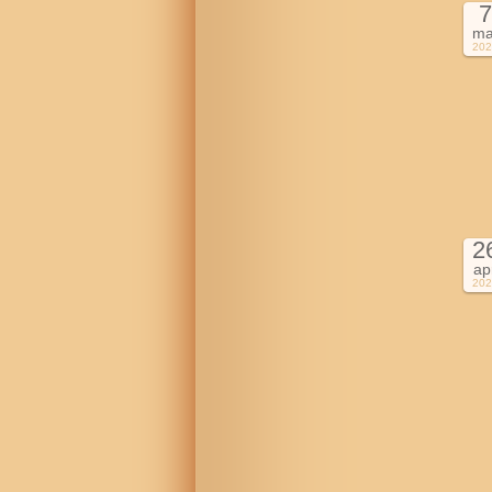
7
ma
202
2
ap
202