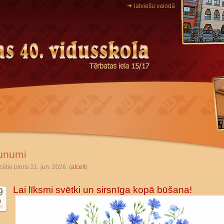
latviešu valodā
unumi
cētie pirms 21. jun. 2026. (
atcelt
)
Lai līksmi svētki un sirsnīga kopā būšana!
9
n
6