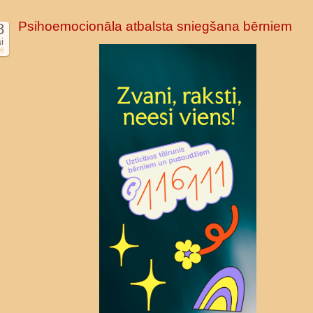
Psihoemocionāla atbalsta sniegšana bērniem
8
i
6