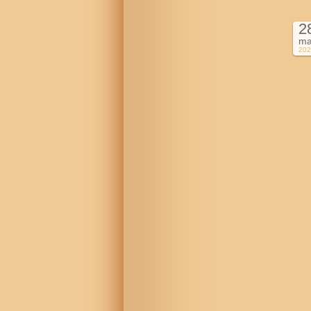
2
ma
202