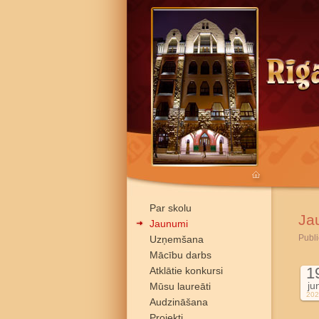
Par skolu
Ja
Jaunumi
Publi
Uzņemšana
Mācību darbs
1
Atklātie konkursi
ju
Mūsu laureāti
202
Audzināšana
Projekti