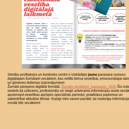
Slimību profilakses un kontroles centrs ir izstrādājis
jaunu
pavasara numuru
digitālajam žurnālam vecākiem, kas veltīts bērna veselībai, emocionālajai labs
un ģimenes ikdienas izaicinājumiem.
Žurnāls pieejams digitālā formātā:
Žurnāls vecākiem_pavasaris_2026
Šis izd
veidots kā uzticams, profesionāls un viegli uztverams informācijas avots vecā
apvienojot veselības aprūpes speciālistu pieredzi, praktiskus padomus un
sabiedrībai aktuālas tēmas. Kopīgi mēs varam panākt, lai noderīga informācij
nonāk līdz vecākiem!