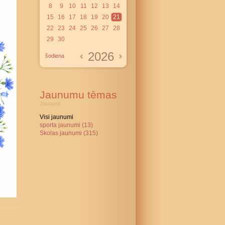
8
9
10
11
12
13
14
15
16
17
18
19
20
21
22
23
24
25
26
27
28
29
30
2026
šodiena
Jaunumu tēmas
Jaunumi:
Visi jaunumi
sporta jaunumi (13)
Skolas jaunumi (315)