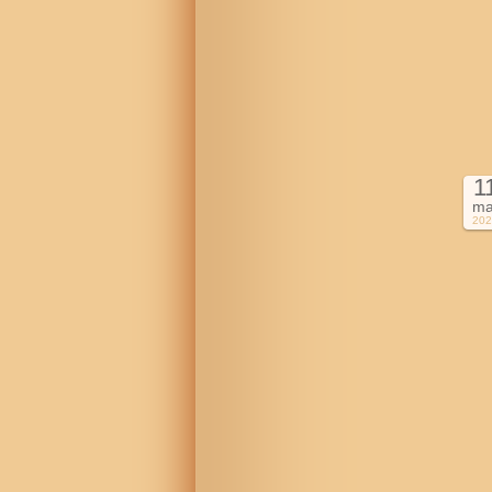
1
ma
202