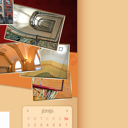
jūnijs
P
O
T
C
P
S
Sv
1
2
3
4
5
6
7