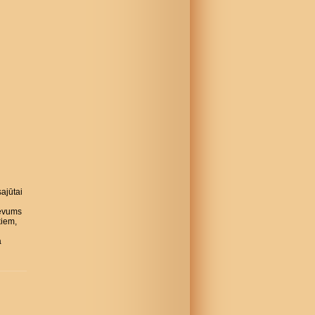
ajūtai
evums
kiem,
a