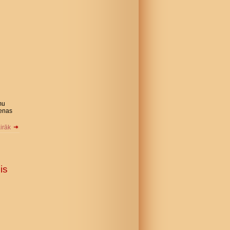
mu
ienas
airāk
is