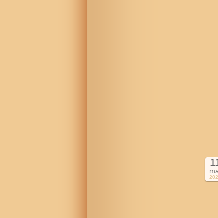
1
ma
202