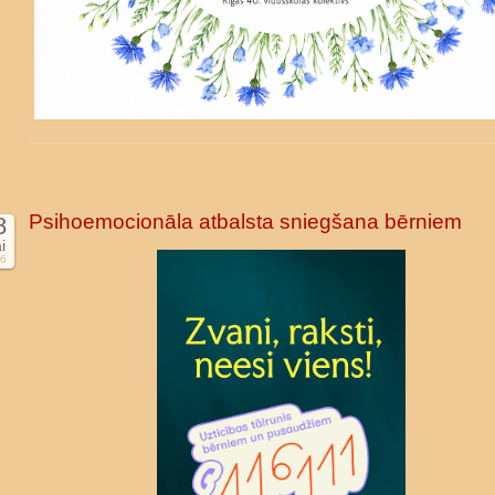
Psihoemocionāla atbalsta sniegšana bērniem
8
i
6