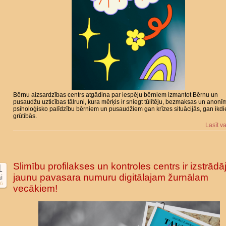
Bērnu aizsardzības centrs atgādina par iespēju bērniem izmantot Bērnu un
pusaudžu uzticības tālruni, kura mērķis ir sniegt tūlītēju, bezmaksas un anonī
psiholoģisko palīdzību bērniem un pusaudžiem gan krīzes situācijās, gan ikd
grūtībās.
Lasīt v
Slimību profilakses un kontroles centrs ir izstrādāj
1
jaunu pavasara numuru digitālajam žurnālam
i
6
vecākiem!