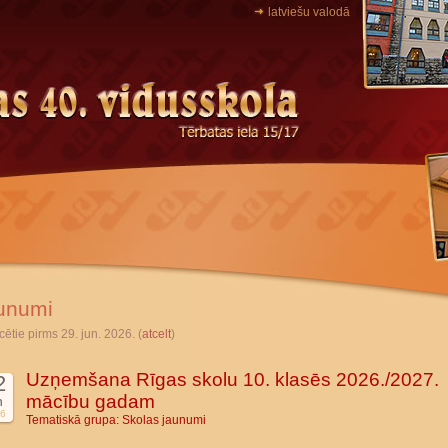
latviešu valodā
unumi
cētie pirms 29. jun. 2026. (
atcelt
)
Uzņemšana Rīgas skolu 10. klasēs 2026./2027.
2
mācību gadam
n
6
Tematiskā grupa:
Skolas jaunumi