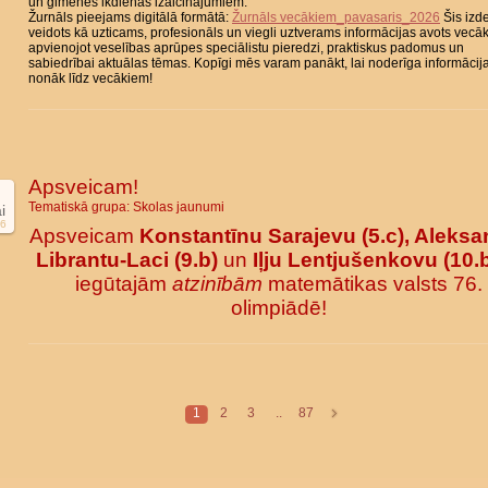
un ģimenes ikdienas izaicinājumiem.
Žurnāls pieejams digitālā formātā:
Žurnāls vecākiem_pavasaris_2026
Šis izd
veidots kā uzticams, profesionāls un viegli uztverams informācijas avots vecā
apvienojot veselības aprūpes speciālistu pieredzi, praktiskus padomus un
sabiedrībai aktuālas tēmas. Kopīgi mēs varam panākt, lai noderīga informācij
nonāk līdz vecākiem!
Apsveicam!
Tematiskā grupa:
Skolas jaunumi
i
6
Apsveicam
Konstantīnu Sarajevu (5.c), Aleksa
Librantu-Laci (9.b)
un
Iļju Lentjušenkovu (10.
iegūtajām
atzinībām
matemātikas valsts 76.
olimpiādē!
1
2
3
..
87