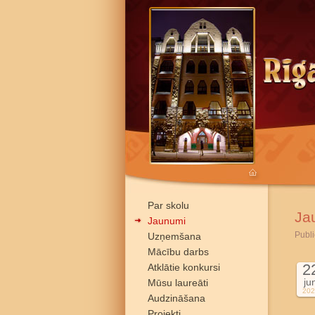
Par skolu
Ja
Jaunumi
Publi
Uzņemšana
Mācību darbs
2
Atklātie konkursi
ju
Mūsu laureāti
202
Audzināšana
Projekti