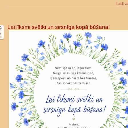
Lasīt v
Lai līksmi svētki un sirsnīga kopā būšana!
9
n
6