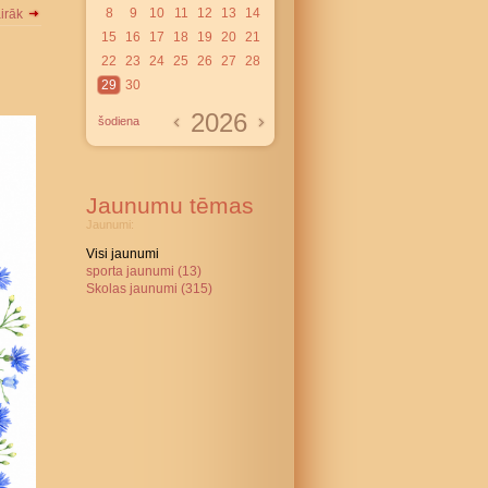
8
9
10
11
12
13
14
airāk
15
16
17
18
19
20
21
22
23
24
25
26
27
28
29
30
2026
šodiena
Jaunumu tēmas
Jaunumi:
Visi jaunumi
sporta jaunumi (13)
Skolas jaunumi (315)