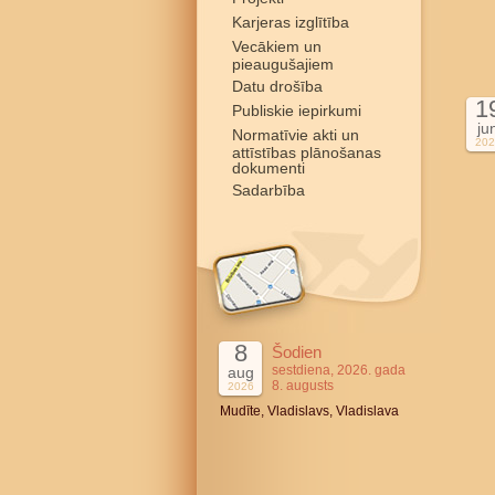
Karjeras izglītība
Vecākiem un
pieaugušajiem
Datu drošība
1
Publiskie iepirkumi
ju
Normatīvie akti un
202
attīstības plānošanas
dokumenti
Sadarbība
8
Šodien
sestdiena, 2026. gada
aug
8. augusts
2026
Mudīte, Vladislavs, Vladislava