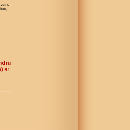
evums
kiem,
a
ndru
b)
ar