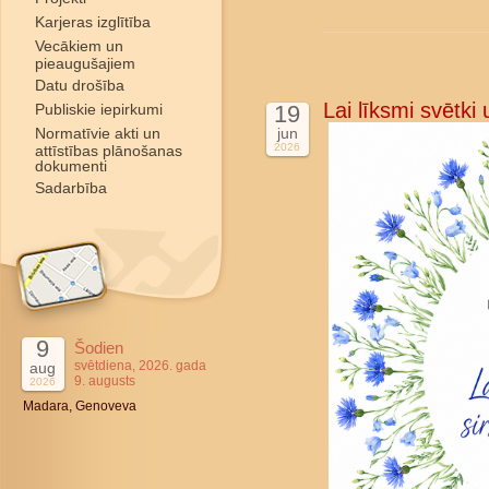
Karjeras izglītība
Vecākiem un
pieaugušajiem
Datu drošība
Lai līksmi svētki
Publiskie iepirkumi
19
Normatīvie akti un
jun
2026
attīstības plānošanas
dokumenti
Sadarbība
9
Šodien
svētdiena, 2026. gada
aug
9. augusts
2026
Madara, Genoveva