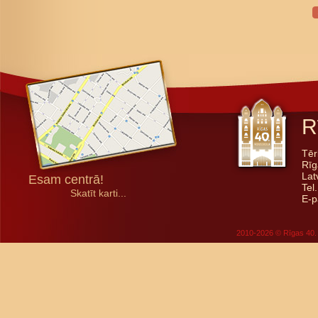
R
Tēr
Rīg
Lat
Esam centrā!
Tel
Skatīt karti...
E-p
2010-2026 © Rīgas 40. 