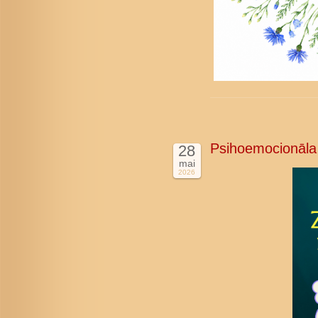
Psihoemocionāla
28
mai
2026