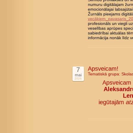
numuru digitālajam žurn
emocionālajai labsajūta
Žurnāls pieejams digitā
vecākiem_pavasaris_2
profesionāls un viegli 
veselības aprūpes speci
sabiedrībai aktuālas tē
informācija nonāk līd
Apsveicam!
7
Tematiskā grupa:
Skola
mai
2026
Apsveicam
Aleksandru
Len
iegūtajām
at