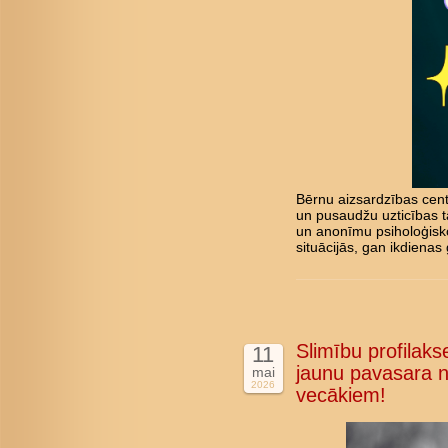
Bērnu aizsardzības cent
un pusaudžu uzticības tā
un anonīmu psiholoģisk
situācijās, gan ikdienas 
Slimību profilakse
11
jaunu pavasara n
mai
2026
vecākiem!