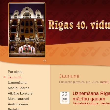
Par skolu
Jaunumi
Jaunumi
Publicētie pirms 26. jun. 2026. (
atcelt
)
Uzņemšana
Mācību darbs
Uzņemšana Rīgas
22
Atklātie konkursi
mācību gadam
jun
Mūsu laureāti
2026
Tematiskā grupa:
Skola
Audzināšana
Projekti