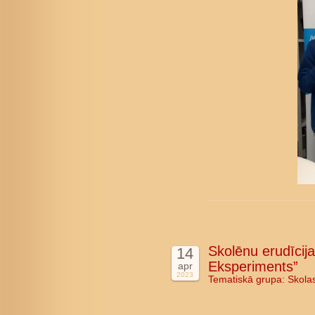
Skolēnu erudīcij
14
Eksperiments”
apr
2023
Tematiskā grupa:
Skola