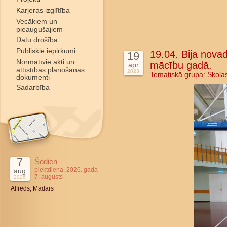
Karjeras izglītība
Vecākiem un
pieaugušajiem
Datu drošība
Publiskie iepirkumi
19.04. Bija nova
19
Normatīvie akti un
mācību gadā.
apr
attīstības plānošanas
2023
Tematiskā grupa:
Skola
dokumenti
Sadarbība
7
Šodien
piektdiena, 2026. gada
aug
7. augusts
2026
Alfrēds, Madars