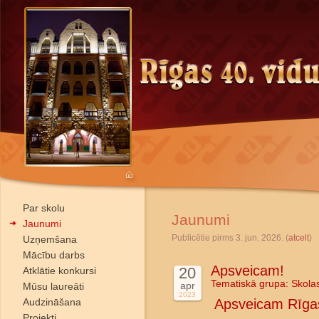
Par skolu
Jaunumi
Jaunumi
Publicētie pirms 3. jun. 2026. (
atcelt
)
Uzņemšana
Mācību darbs
Apsveicam!
20
Atklātie konkursi
Tematiskā grupa:
Skola
apr
Mūsu laureāti
2023
Audzināšana
Apsveicam Rīgas
Projekti