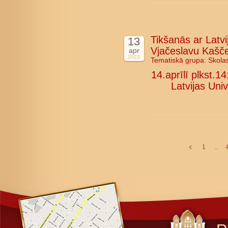
Tikšanās ar Latvi
13
Vjačeslavu Kašč
apr
2023
Tematiskā grupa:
Skola
14.aprīlī plkst.1
Latvijas Uni
1
..