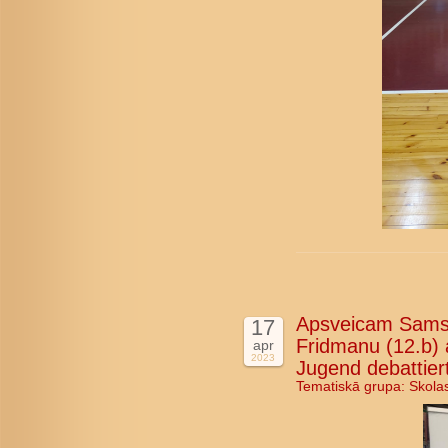
Apsveicam Samso
17
Fridmanu (12.b) 
apr
2023
Jugend debattier
Tematiskā grupa:
Skola