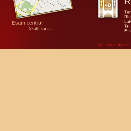
R
Tēr
Rīg
Lat
Esam centrā!
Tel
Skatīt karti...
E-p
2010-2026 © Rīgas 40. 