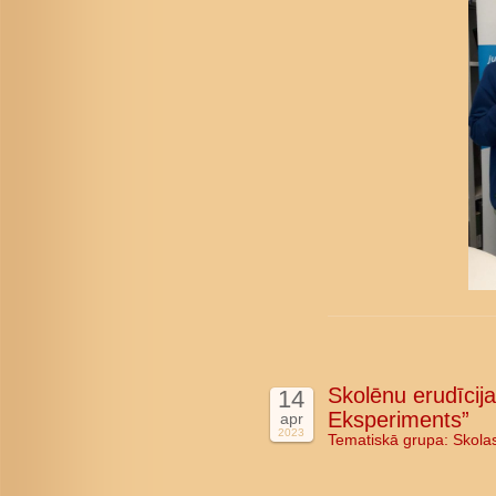
Skolēnu erudīcij
14
Eksperiments”
apr
2023
Tematiskā grupa:
Skola