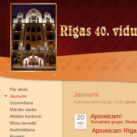
Par skolu
Jaunumi
Jaunumi
Publicētie pirms 18. jun. 2026. (
atcelt
)
Uzņemšana
Mācību darbs
Apsveicam!
20
Atklātie konkursi
Tematiskā grupa:
Skola
apr
Mūsu laureāti
2023
Audzināšana
Apsveicam Rīgas
Projekti