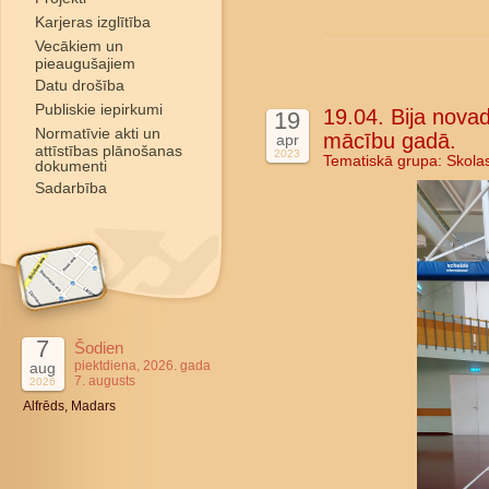
Karjeras izglītība
Vecākiem un
pieaugušajiem
Datu drošība
Publiskie iepirkumi
19.04. Bija nova
19
Normatīvie akti un
mācību gadā.
apr
attīstības plānošanas
2023
Tematiskā grupa:
Skola
dokumenti
Sadarbība
7
Šodien
piektdiena, 2026. gada
aug
7. augusts
2026
Alfrēds, Madars