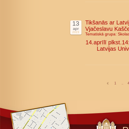
Tikšanās ar Latvi
13
Vjačeslavu Kašč
apr
2023
Tematiskā grupa:
Skola
14.aprīlī plkst.1
Latvijas Uni
1
..