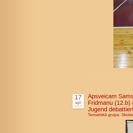
Apsveicam Samso
17
Fridmanu (12.b) 
apr
2023
Jugend debattier
Tematiskā grupa:
Skola