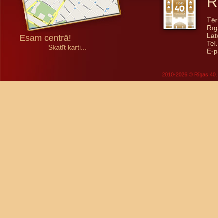
R
Tēr
Rīg
Lat
Esam centrā!
Tel
Skatīt karti...
E-p
2010-2026 © Rīgas 40. 