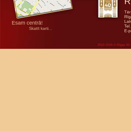
R
Tēr
Rīg
Lat
Esam centrā!
Tel
Skatīt karti...
E-p
2010-2026 © Rīgas 40. 