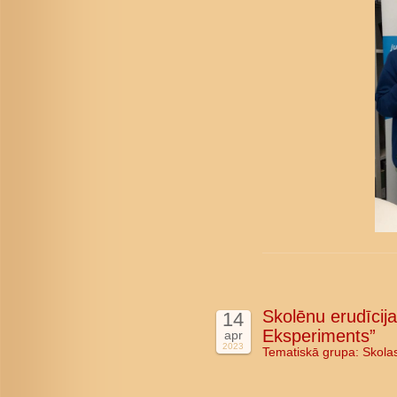
Skolēnu erudīcij
14
Eksperiments”
apr
2023
Tematiskā grupa:
Skola