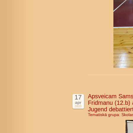
Apsveicam Samso
17
Fridmanu (12.b) 
apr
2023
Jugend debattier
Tematiskā grupa:
Skola