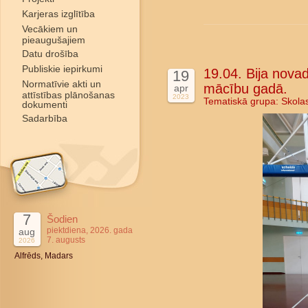
Karjeras izglītība
Vecākiem un
pieaugušajiem
Datu drošība
Publiskie iepirkumi
19.04. Bija nova
19
Normatīvie akti un
mācību gadā.
apr
attīstības plānošanas
2023
Tematiskā grupa:
Skola
dokumenti
Sadarbība
7
Šodien
piektdiena, 2026. gada
aug
7. augusts
2026
Alfrēds, Madars