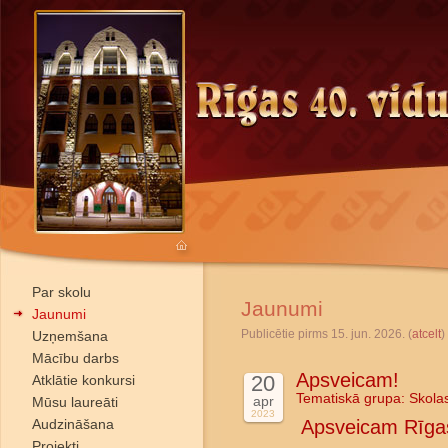
Par skolu
Jaunumi
Jaunumi
Publicētie pirms 15. jun. 2026. (
atcelt
)
Uzņemšana
Mācību darbs
Apsveicam!
20
Atklātie konkursi
Tematiskā grupa:
Skola
apr
Mūsu laureāti
2023
Audzināšana
Apsveicam Rīgas
Projekti