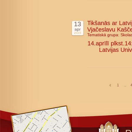
Tikšanās ar Latvi
13
Vjačeslavu Kašč
apr
2023
Tematiskā grupa:
Skola
14.aprīlī plkst.1
Latvijas Uni
1
..