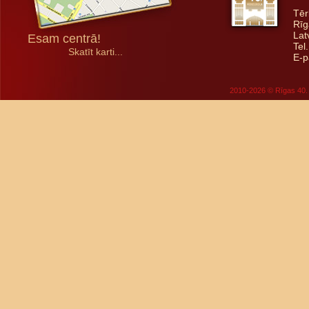
Tēr
Rīg
Lat
Esam centrā!
Tel
Skatīt karti...
E-p
2010-2026 © Rīgas 40. 