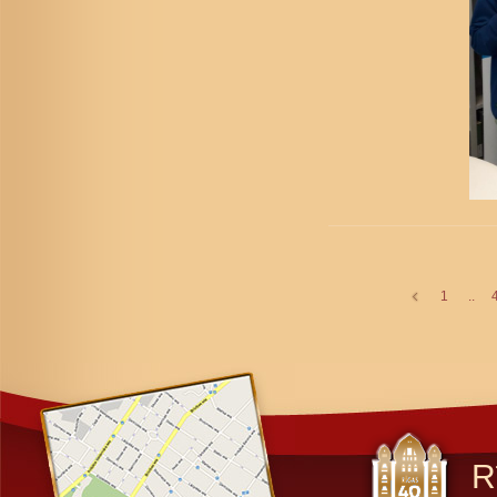
1
..
R