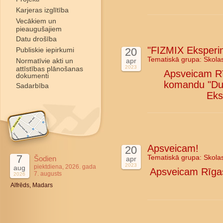
Karjeras izglītība
Vecākiem un
pieaugušajiem
Datu drošība
"FIZMIX Eksperim
Publiskie iepirkumi
20
Tematiskā grupa:
Skola
Normatīvie akti un
apr
2023
attīstības plānošanas
Apsveicam Rī
dokumenti
komandu "Duan
Sadarbība
Eks
Apsveicam!
20
7
Tematiskā grupa:
Skola
Šodien
apr
2023
piektdiena, 2026. gada
aug
Apsveicam Rīgas
7. augusts
2026
Alfrēds, Madars