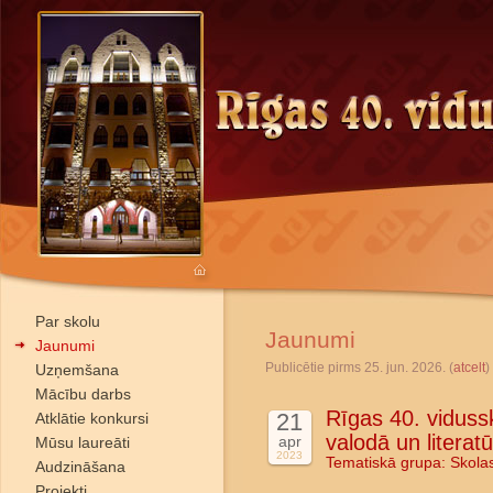
Par skolu
Jaunumi
Jaunumi
Publicētie pirms 25. jun. 2026. (
atcelt
)
Uzņemšana
Mācību darbs
Rīgas 40. vidussk
21
Atklātie konkursi
valodā un literat
apr
Mūsu laureāti
2023
Tematiskā grupa:
Skola
Audzināšana
Projekti