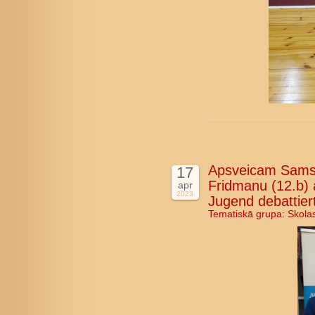
Apsveicam Samso
17
Fridmanu (12.b) 
apr
2023
Jugend debattier
Tematiskā grupa:
Skola