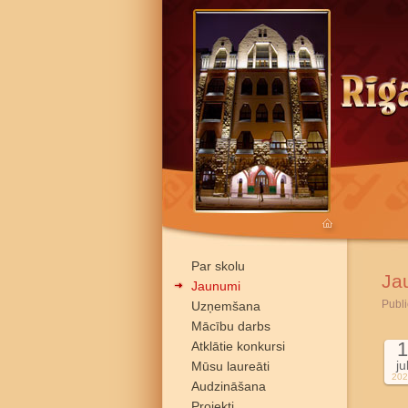
Par skolu
Ja
Jaunumi
Publi
Uzņemšana
Mācību darbs
1
Atklātie konkursi
ju
Mūsu laureāti
202
Audzināšana
Projekti