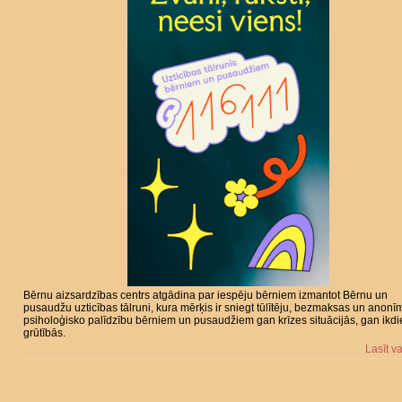
Bērnu aizsardzības centrs atgādina par iespēju bērniem izmantot Bērnu un
pusaudžu uzticības tālruni, kura mērķis ir sniegt tūlītēju, bezmaksas un anonī
psiholoģisko palīdzību bērniem un pusaudžiem gan krīzes situācijās, gan ikd
grūtībās.
Lasīt v