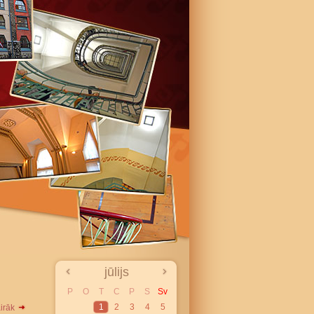
jūlijs
P
O
T
C
P
S
Sv
1
2
3
4
5
airāk