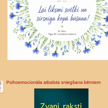
Psihoemocionāla atbalsta sniegšana bērniem
8
i
6