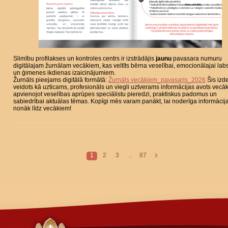
Slimību profilakses un kontroles centrs ir izstrādājis
jaunu
pavasara numuru
digitālajam žurnālam vecākiem, kas veltīts bērna veselībai, emocionālajai labs
un ģimenes ikdienas izaicinājumiem.
Žurnāls pieejams digitālā formātā:
Žurnāls vecākiem_pavasaris_2026
Šis izd
veidots kā uzticams, profesionāls un viegli uztverams informācijas avots vecā
apvienojot veselības aprūpes speciālistu pieredzi, praktiskus padomus un
sabiedrībai aktuālas tēmas. Kopīgi mēs varam panākt, lai noderīga informācij
nonāk līdz vecākiem!
1
2
3
..
87