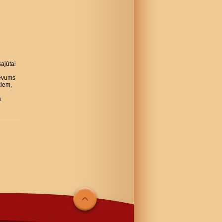
ajūtai
evums
kiem,
a