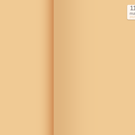
1
ma
202