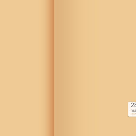
2
ma
202