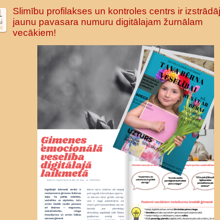
Slimību profilakses un kontroles centrs ir izstrādāj
1
jaunu pavasara numuru digitālajam žurnālam
i
6
vecākiem!