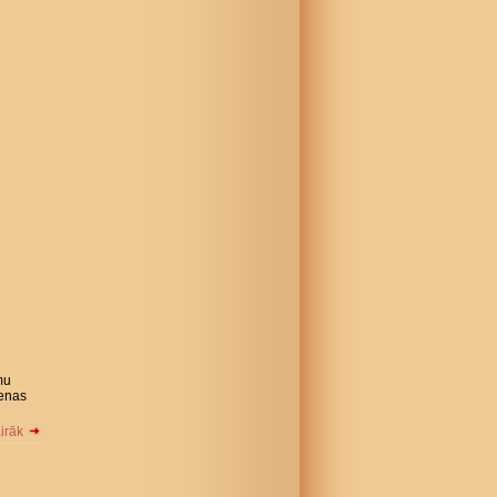
mu
ienas
airāk