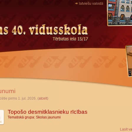
latviešu valodā
unumi
cētie pirms 1. jul. 2026. (
atcelt
)
Topošo desmitklasnieku rīcības
Tematiskā grupa:
Skolas jaunumi
l
6
Lasīt v