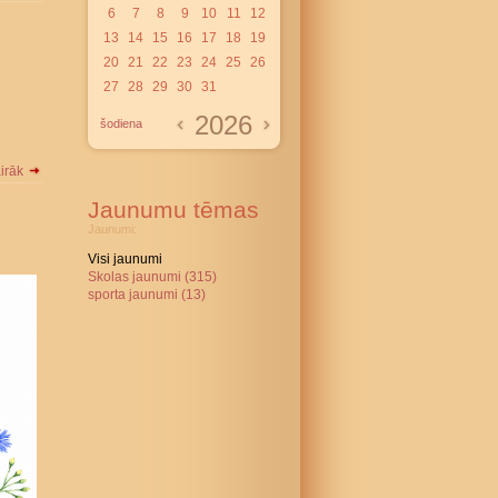
6
7
8
9
10
11
12
13
14
15
16
17
18
19
20
21
22
23
24
25
26
27
28
29
30
31
2026
šodiena
airāk
Jaunumu tēmas
Jaunumi:
Visi jaunumi
Skolas jaunumi (315)
sporta jaunumi (13)