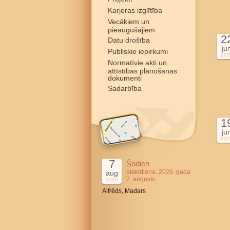
Karjeras izglītība
Vecākiem un
pieaugušajiem
2
Datu drošība
ju
Publiskie iepirkumi
202
Normatīvie akti un
attīstības plānošanas
dokumenti
Sadarbība
1
ju
202
7
Šodien
piektdiena, 2026. gada
aug
7. augusts
2026
Alfrēds, Madars