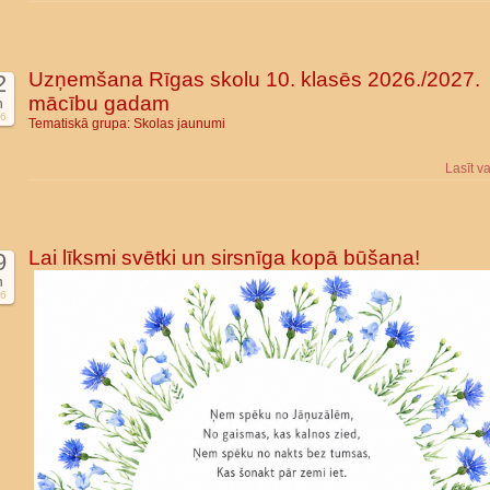
Uzņemšana Rīgas skolu 10. klasēs 2026./2027.
2
mācību gadam
n
6
Tematiskā grupa:
Skolas jaunumi
Lasīt v
Lai līksmi svētki un sirsnīga kopā būšana!
9
n
6