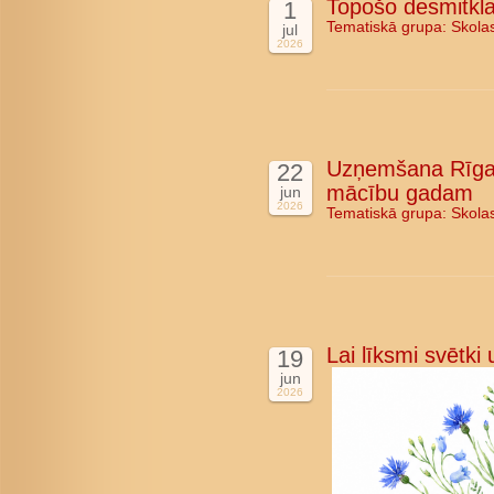
Topošo desmitkla
1
Tematiskā grupa:
Skola
jul
2026
Uzņemšana Rīgas
22
mācību gadam
jun
2026
Tematiskā grupa:
Skola
Lai līksmi svētki
19
jun
2026