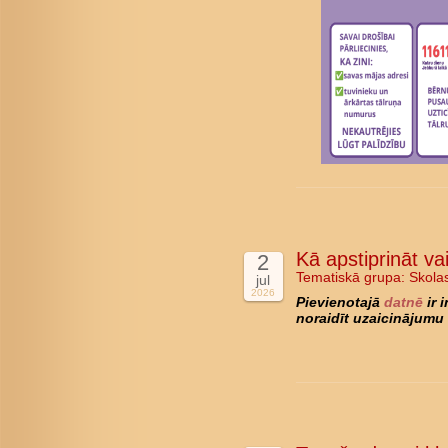
Kā apstiprināt va
2
Tematiskā grupa:
Skola
jul
2026
Pievienotajā
datnē
ir 
noraidīt uzaicinājumu 