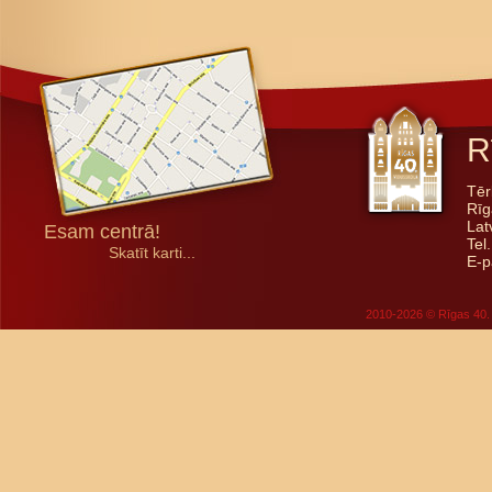
R
Tēr
Rīg
Lat
Esam centrā!
Tel
Skatīt karti...
E-p
2010-2026 © Rīgas 40. 