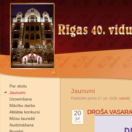
Par skolu
Jaunumi
Jaunumi
Publicētie pirms 27. jul. 2026. (
atcelt
)
Uzņemšana
Mācību darbs
DROŠA VASARA
20
Atklātie konkursi
jul
Mūsu laureāti
2026
Audzināšana
Projekti