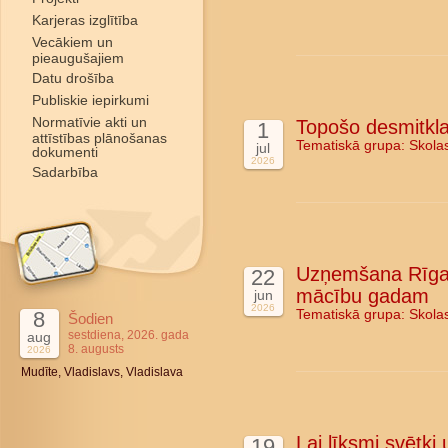
Karjeras izglītība
Vecākiem un
pieaugušajiem
Datu drošība
Publiskie iepirkumi
Normatīvie akti un
Topošo desmitkla
1
attīstības plānošanas
Tematiskā grupa:
Skola
jul
dokumenti
2026
Sadarbība
Uzņemšana Rīgas
22
mācību gadam
jun
2026
8
Tematiskā grupa:
Skola
Šodien
sestdiena, 2026. gada
aug
8. augusts
2026
Mudīte, Vladislavs, Vladislava
Lai līksmi svētki
19