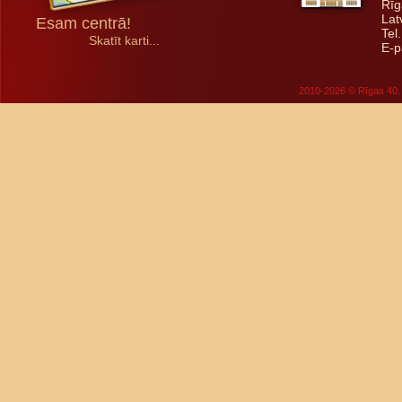
Rīg
Lat
Esam centrā!
Tel
Skatīt karti...
E-p
2010-2026 © Rīgas 40. 