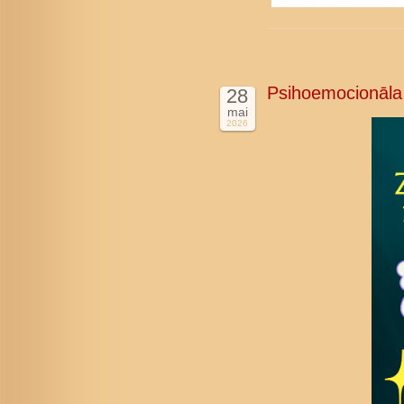
Psihoemocionāla
28
mai
2026