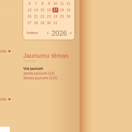
6
7
8
9
10
11
12
13
14
15
16
17
18
19
20
21
22
23
24
25
26
27
28
29
30
31
2026
šodiena
airāk
Jaunumu tēmas
Jaunumi:
Visi jaunumi
sporta jaunumi (13)
Skolas jaunumi (315)
airāk