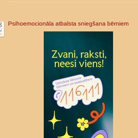
Psihoemocionāla atbalsta sniegšana bērniem
8
i
6