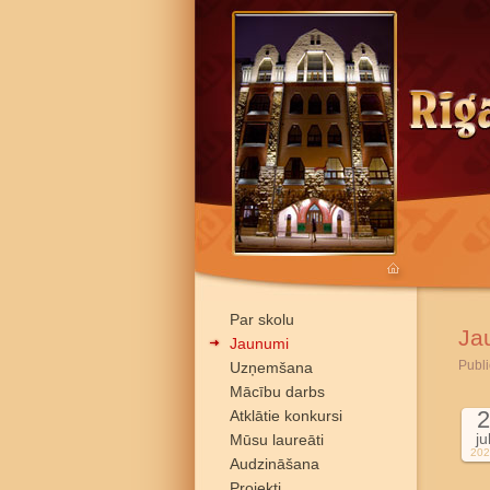
Par skolu
Ja
Jaunumi
Publi
Uzņemšana
Mācību darbs
2
Atklātie konkursi
ju
Mūsu laureāti
202
Audzināšana
Projekti