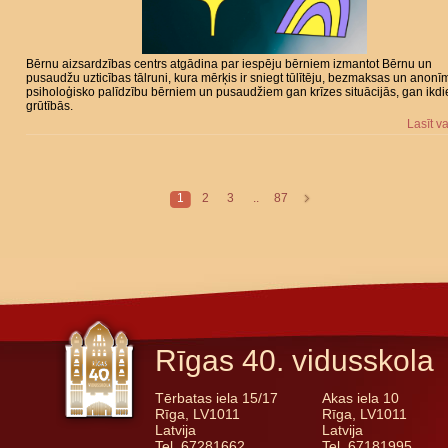
Bērnu aizsardzības centrs atgādina par iespēju bērniem izmantot Bērnu un
pusaudžu uzticības tālruni, kura mērķis ir sniegt tūlītēju, bezmaksas un anonī
psiholoģisko palīdzību bērniem un pusaudžiem gan krīzes situācijās, gan ikd
grūtībās.
Lasīt v
1
2
3
..
87
Rīgas 40. vidusskola
Tērbatas iela 15/17
Akas iela 10
Rīga, LV1011
Rīga, LV1011
Latvija
Latvija
Tel. 67281662
Tel. 67181995