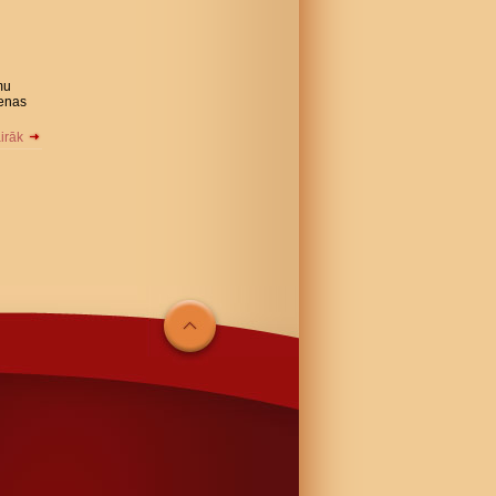
mu
ienas
airāk