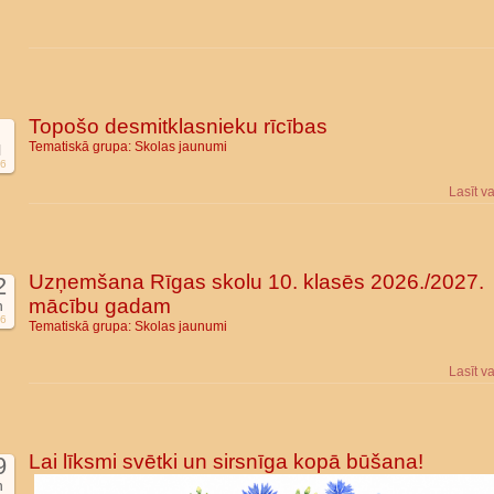
Topošo desmitklasnieku rīcības
Tematiskā grupa:
Skolas jaunumi
l
6
Lasīt v
Uzņemšana Rīgas skolu 10. klasēs 2026./2027.
2
mācību gadam
n
6
Tematiskā grupa:
Skolas jaunumi
Lasīt v
Lai līksmi svētki un sirsnīga kopā būšana!
9
n