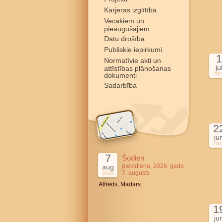
Karjeras izglītība
Vecākiem un
pieaugušajiem
Datu drošība
Publiskie iepirkumi
1
Normatīvie akti un
ju
attīstības plānošanas
202
dokumenti
Sadarbība
2
ju
202
7
Šodien
piektdiena, 2026. gada
aug
7. augusts
2026
Alfrēds, Madars
1
ju