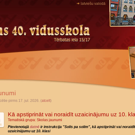
latviešu valodā
unumi
cētie pirms 17. jul. 2026. (
atcelt
)
Kā apstiprināt vai noraidīt uzaicinājumu uz 10. kla
Tematiskā grupa:
Skolas jaunumi
l
6
Pievienotajā
datnē
ir instrukcija "Solis pa solim", kā apstiprināt vai noraidī
uzaicinājumu uz 10. klasi