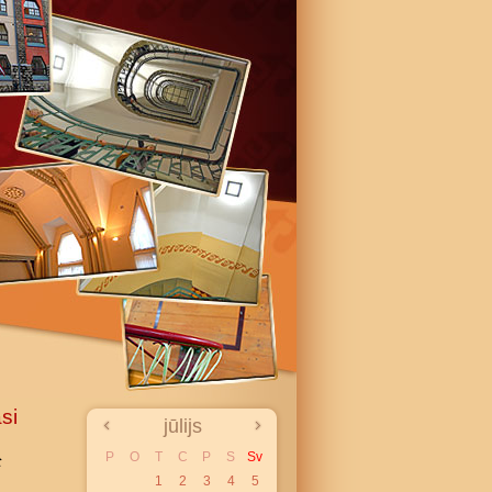
si
jūlijs
P
O
T
C
P
S
Sv
t
1
2
3
4
5