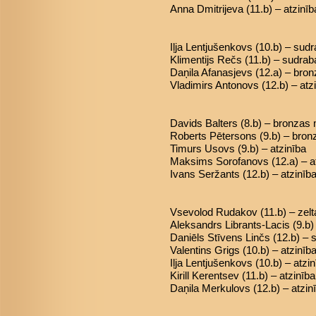
Anna Dmitrijeva (11.b) – atzinīb
Iļja Lentjušenkovs (10.b) – sud
Klimentijs Rečs (11.b) – sudra
Daņila Afanasjevs (12.a) – bro
Vladimirs Antonovs (12.b) – atz
Davids Balters (8.b) – bronzas
Roberts Pētersons (9.b) – bro
Timurs Usovs (9.b) – atzinība
Maksims Sorofanovs (12.a) – a
Ivans Seržants (12.b) – atzinīb
Vsevolod Rudakov (11.b) – zel
Aleksandrs Librants-Lacis (9.b
Daniēls Stīvens Linčs (12.b) –
Valentins Grigs (10.b) – atzinīb
Iļja Lentjušenkovs (10.b) – atzi
Kirill Kerentsev (11.b) – atzinība
Daņila Merkulovs (12.b) – atzin