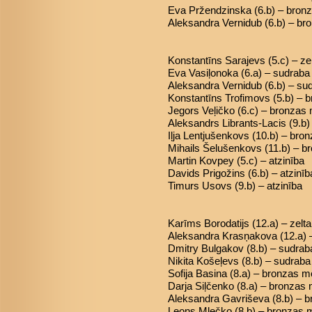
Eva Pržendzinska (6.b) – bron
Aleksandra Vernidub (6.b) – b
Konstantīns Sarajevs (5.c) – ze
Eva Vasiļonoka (6.a) – sudrab
Aleksandra Vernidub (6.b) – s
Konstantīns Trofimovs (5.b) – 
Jegors Veļičko (6.c) – bronzas
Aleksandrs Librants-Lacis (9.b
Iļja Lentjušenkovs (10.b) – bro
Mihails Šelušenkovs (11.b) – 
Martin Kovpey (5.c) – atzinība
Davids Prigožins (6.b) – atzinīb
Timurs Usovs (9.b) – atzinība
Karīms Borodatijs (12.a) – zelt
Aleksandra Krasņakova (12.a) 
Dmitry Bulgakov (8.b) – sudra
Nikita Košeļevs (8.b) – sudrab
Sofija Basina (8.a) – bronzas m
Darja Siļčenko (8.a) – bronzas
Aleksandra Gavriševa (8.b) – 
Leons Mļečko (8.b) – bronzas 