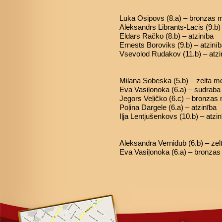
Luka Osipovs (8.a) – bronzas 
Aleksandrs Librants-Lacis (9.b
Eldars Račko (8.b) – atzinība
Ernests Boroviks (9.b) – atzinī
Vsevolod Rudakov (11.b) – atzi
Milana Sobeska (5.b) – zelta m
Eva Vasiļonoka (6.a) – sudrab
Jegors Veļičko (6.c) – bronzas
Poļina Dargele (6.a) – atzinība
Iļja Lentjušenkovs (10.b) – atzi
Aleksandra Vernidub (6.b) – ze
Eva Vasiļonoka (6.a) – bronza