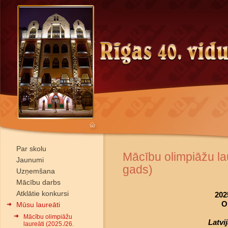
Par skolu
Mācību olimpiāžu la
Jaunumi
gads)
Uzņemšana
Mācību darbs
Atklātie konkursi
202
O
Mūsu laureāti
Mācību olimpiāžu
Latvi
laureāti (2025./26.