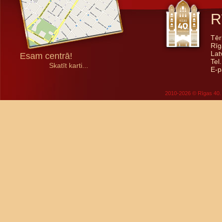
R
Tēr
Rīg
Lat
Esam centrā!
Tel
Skatīt karti...
E-p
2010-2026 © Rīgas 40. 