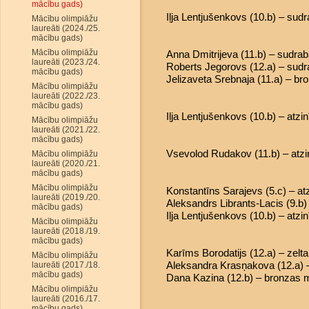
mācību gads)
Iļja Lentjušenkovs (10.b) – sud
Mācību olimpiāžu
laureāti (2024./25.
mācību gads)
Mācību olimpiāžu
Anna Dmitrijeva (11.b) – sudra
laureāti (2023./24.
Roberts Jegorovs (12.a) – sud
mācību gads)
Jelizaveta Srebnaja (11.a) – b
Mācību olimpiāžu
laureāti (2022./23.
mācību gads)
Iļja Lentjušenkovs (10.b) – atzi
Mācību olimpiāžu
laureāti (2021./22.
mācību gads)
Vsevolod Rudakov (11.b) – atzi
Mācību olimpiāžu
laureāti (2020./21.
mācību gads)
Mācību olimpiāžu
Konstantīns Sarajevs (5.c) – at
laureāti (2019./20.
Aleksandrs Librants-Lacis (9.b) 
mācību gads)
Iļja Lentjušenkovs (10.b) – atzi
Mācību olimpiāžu
laureāti (2018./19.
mācību gads)
Karīms Borodatijs (12.a) – zelt
Mācību olimpiāžu
Aleksandra Krasņakova (12.a) 
laureāti (2017./18.
mācību gads)
Dana Kazina (12.b) – bronzas 
Mācību olimpiāžu
laureāti (2016./17.
mācību gads)