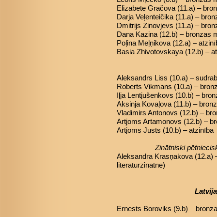
Elizabete Gračova (11.a) – br
Darja Veļenteičika (11.a) – bro
Dmitrijs Zinovjevs (11.a) – bro
Dana Kazina (12.b) – bronzas 
Poļina Meļņikova (12.a) – atzin
Basia Zhivotovskaya (12.b) – at
Aleksandrs Liss (10.a) – sudra
Roberts Vikmans (10.a) – bron
Iļja Lentjušenkovs (10.b) – bro
Aksinja Kovaļova (11.b) – bron
Vladimirs Antonovs (12.b) – br
Artjoms Artamonovs (12.b) – b
Artjoms Justs (10.b) – atzinība
Zinātniski pētniec
Aleksandra Krasņakova (12.a) 
literatūrzinātne)
Latvij
Ernests Boroviks (9.b) – bronz