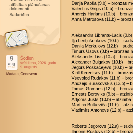
Darija Papša (9.b) – bronzas m
attīstības plānošanas
Valentins Grigs (10.b) – bronz
dokumenti
Andrejs Harlans (10.b) – bronz
Sadarbība
Anna Matrosova (11.b) – bronz
Aleksandrs Librants-Lacis (9.b)
Iļja Lentjušenkovs (10.b) – sud
Daņila Merkulovs (12.b) – sud
Timurs Usovs (9.b) – bronzas 
Aleksandrs Liss (10.a) – bronz
9
Šodien
Alexander Bulgakov (10.b) – b
svētdiena, 2026. gada
aug
Jegors Poskačejevs (10.b) – b
9. augusts
2026
Kirill Kerentsev (11.b) – bronz
Madara, Genoveva
Vsevolod Rudakov (11.b) – br
Andžejs Burakovskis (12.b) – 
Tomas Gomans (12.b) – bronz
Ernests Boroviks (9.b) – atzinī
Artjoms Justs (10.b) – atzinība
Martina Butkeviča (11.b) – atzin
Vladimirs Antonovs (12.b) – atz
Roberts Jegorovs (12.a) – sud
Ilarions Rostovs (12.b) – bron