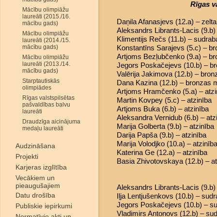
Rīgas v
Mācību olimpiāžu
laureāti (2015./16.
Daņila Afanasjevs (12.a) – zelt
mācību gads)
Aleksandrs Librants-Lacis (9.b
Mācību olimpiāžu
Klimentijs Rečs (11.b) – sudra
laureāti (2014./15.
mācību gads)
Konstantīns Sarajevs (5.c) – b
Artjoms Bezļubčenko (9.a) – b
Mācību olimpiāžu
laureāti (2013./14.
Jegors Poskačejevs (10.b) – b
mācību gads)
Valērija Jakimova (12.b) – bro
Starptautiskās
Dana Kazina (12.b) – bronzas 
olimpiādes
Artjoms Hramčenko (5.a) – atzi
Rīgas valstspilsētas
Martin Kovpey (5.c) – atzinība
pašvaldības balvu
Artjoms Buka (6.b) – atzinība
laureāti
Aleksandra Vernidub (6.b) – atz
Draudzīga aicinājuma
Marija Golberta (9.b) – atzinība
medaļu laureāti
Darija Papša (9.b) – atzinība
Marija Volodjko (10.a) – atzinīb
Audzināšana
Katerina Ge (12.a) – atzinība
Projekti
Basia Zhivotovskaya (12.b) – at
Karjeras izglītība
Vecākiem un
pieaugušajiem
Aleksandrs Librants-Lacis (9.b
Datu drošība
Iļja Lentjušenkovs (10.b) – sud
Jegors Poskačejevs (10.b) – s
Publiskie iepirkumi
Vladimirs Antonovs (12.b) – su
Normatīvie akti un