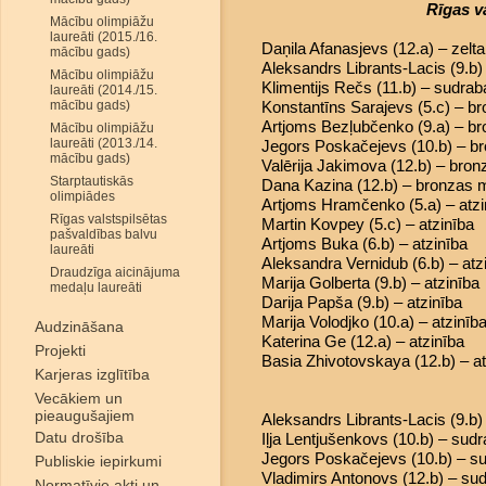
Rīgas v
Mācību olimpiāžu
laureāti (2015./16.
Daņila Afanasjevs (12.a) – zelt
mācību gads)
Aleksandrs Librants-Lacis (9.b
Mācību olimpiāžu
Klimentijs Rečs (11.b) – sudra
laureāti (2014./15.
mācību gads)
Konstantīns Sarajevs (5.c) – b
Artjoms Bezļubčenko (9.a) – b
Mācību olimpiāžu
laureāti (2013./14.
Jegors Poskačejevs (10.b) – b
mācību gads)
Valērija Jakimova (12.b) – bro
Starptautiskās
Dana Kazina (12.b) – bronzas 
olimpiādes
Artjoms Hramčenko (5.a) – atzi
Rīgas valstspilsētas
Martin Kovpey (5.c) – atzinība
pašvaldības balvu
Artjoms Buka (6.b) – atzinība
laureāti
Aleksandra Vernidub (6.b) – atz
Draudzīga aicinājuma
Marija Golberta (9.b) – atzinība
medaļu laureāti
Darija Papša (9.b) – atzinība
Marija Volodjko (10.a) – atzinīb
Audzināšana
Katerina Ge (12.a) – atzinība
Projekti
Basia Zhivotovskaya (12.b) – at
Karjeras izglītība
Vecākiem un
pieaugušajiem
Aleksandrs Librants-Lacis (9.b
Datu drošība
Iļja Lentjušenkovs (10.b) – sud
Jegors Poskačejevs (10.b) – s
Publiskie iepirkumi
Vladimirs Antonovs (12.b) – su
Normatīvie akti un