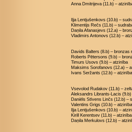
Anna Dmitrijeva (11.b) – atzinīb
Iļja Lentjušenkovs (10.b) – sud
Klimentijs Rečs (11.b) – sudra
Daņila Afanasjevs (12.a) – bro
Vladimirs Antonovs (12.b) – atz
Davids Balters (8.b) – bronzas
Roberts Pētersons (9.b) – bro
Timurs Usovs (9.b) – atzinība
Maksims Sorofanovs (12.a) – a
Ivans Seržants (12.b) – atzinīb
Vsevolod Rudakov (11.b) – zel
Aleksandrs Librants-Lacis (9.b
Daniēls Stīvens Linčs (12.b) –
Valentins Grigs (10.b) – atzinīb
Iļja Lentjušenkovs (10.b) – atzi
Kirill Kerentsev (11.b) – atzinība
Daņila Merkulovs (12.b) – atzin