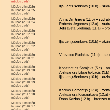
mācību gads)
Iļja Lentjušenkovs (10.b) – sud
Mācību olimpiāžu
laureāti (2024./25.
mācību gads)
Mācību olimpiāžu
Anna Dmitrijeva (11.b) – sudra
laureāti (2023./24.
Roberts Jegorovs (12.a) – sud
mācību gads)
Jelizaveta Srebnaja (11.a) – b
Mācību olimpiāžu
laureāti (2022./23.
mācību gads)
Iļja Lentjušenkovs (10.b) – atzi
Mācību olimpiāžu
laureāti (2021./22.
mācību gads)
Vsevolod Rudakov (11.b) – atzi
Mācību olimpiāžu
laureāti (2020./21.
mācību gads)
Mācību olimpiāžu
Konstantīns Sarajevs (5.c) – at
laureāti (2019./20.
Aleksandrs Librants-Lacis (9.b) 
mācību gads)
Iļja Lentjušenkovs (10.b) – atzi
Mācību olimpiāžu
laureāti (2018./19.
mācību gads)
Karīms Borodatijs (12.a) – zelt
Mācību olimpiāžu
Aleksandra Krasņakova (12.a) 
laureāti (2017./18.
mācību gads)
Dana Kazina (12.b) – bronzas 
Mācību olimpiāžu
laureāti (2016./17.
mācību gads)