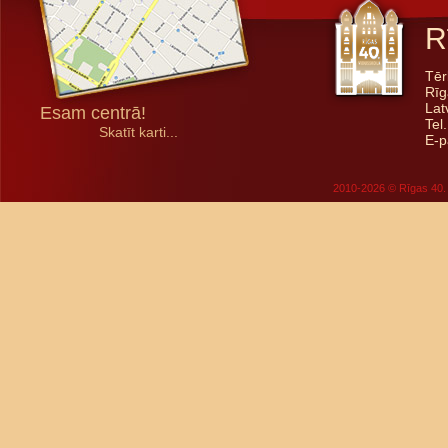
R
Tēr
Rīg
Lat
Esam centrā!
Tel
Skatīt karti...
E-p
2010-2026 © Rīgas 40. 