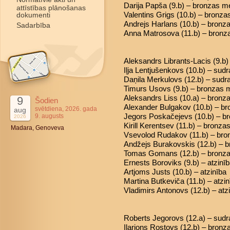
Darija Papša (9.b) – bronzas m
attīstības plānošanas
Valentins Grigs (10.b) – bronz
dokumenti
Andrejs Harlans (10.b) – bronz
Sadarbība
Anna Matrosova (11.b) – bronz
Aleksandrs Librants-Lacis (9.b)
Iļja Lentjušenkovs (10.b) – sud
Daņila Merkulovs (12.b) – sud
Timurs Usovs (9.b) – bronzas 
Aleksandrs Liss (10.a) – bronz
9
Šodien
Alexander Bulgakov (10.b) – b
svētdiena, 2026. gada
aug
Jegors Poskačejevs (10.b) – b
9. augusts
2026
Kirill Kerentsev (11.b) – bronz
Madara, Genoveva
Vsevolod Rudakov (11.b) – br
Andžejs Burakovskis (12.b) – 
Tomas Gomans (12.b) – bronz
Ernests Boroviks (9.b) – atzinī
Artjoms Justs (10.b) – atzinība
Martina Butkeviča (11.b) – atzin
Vladimirs Antonovs (12.b) – atz
Roberts Jegorovs (12.a) – sud
Ilarions Rostovs (12.b) – bron