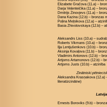
Elizabete Gračova (11.a) – br
Darja Veļenteičika (11.a) – bro
Dmitrijs Zinovjevs (11.a) – bro
Dana Kazina (12.b) – bronzas 
Poļina Meļņikova (12.a) – atzin
Basia Zhivotovskaya (12.b) – at
Aleksandrs Liss (10.a) – sudra
Roberts Vikmans (10.a) – bron
Iļja Lentjušenkovs (10.b) – bro
Aksinja Kovaļova (11.b) – bron
Vladimirs Antonovs (12.b) – br
Artjoms Artamonovs (12.b) – b
Artjoms Justs (10.b) – atzinība
Zinātniski pētniec
Aleksandra Krasņakova (12.a) 
literatūrzinātne)
Latvij
Ernests Boroviks (9.b) – bronz