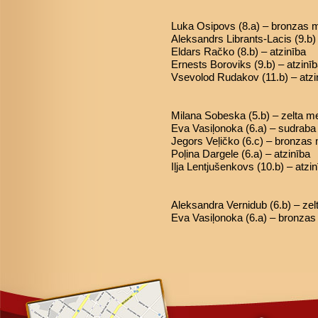
Luka Osipovs (8.a) – bronzas 
Aleksandrs Librants-Lacis (9.b
Eldars Račko (8.b) – atzinība
Ernests Boroviks (9.b) – atzinī
Vsevolod Rudakov (11.b) – atzi
Milana Sobeska (5.b) – zelta m
Eva Vasiļonoka (6.a) – sudrab
Jegors Veļičko (6.c) – bronzas
Poļina Dargele (6.a) – atzinība
Iļja Lentjušenkovs (10.b) – atzi
Aleksandra Vernidub (6.b) – ze
Eva Vasiļonoka (6.a) – bronza