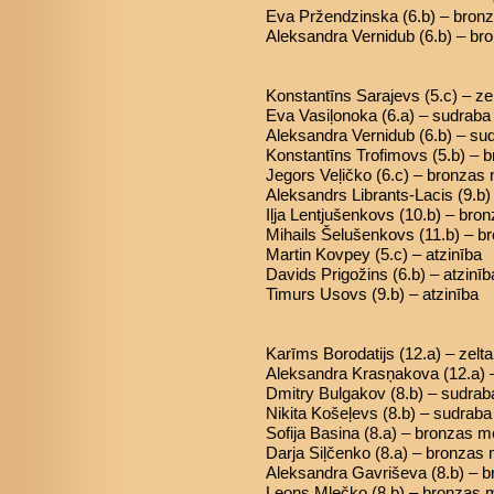
Eva Pržendzinska (6.b) – bron
Aleksandra Vernidub (6.b) – b
Konstantīns Sarajevs (5.c) – ze
Eva Vasiļonoka (6.a) – sudrab
Aleksandra Vernidub (6.b) – s
Konstantīns Trofimovs (5.b) – 
Jegors Veļičko (6.c) – bronzas
Aleksandrs Librants-Lacis (9.b
Iļja Lentjušenkovs (10.b) – bro
Mihails Šelušenkovs (11.b) – 
Martin Kovpey (5.c) – atzinība
Davids Prigožins (6.b) – atzinīb
Timurs Usovs (9.b) – atzinība
Karīms Borodatijs (12.a) – zelt
Aleksandra Krasņakova (12.a) 
Dmitry Bulgakov (8.b) – sudra
Nikita Košeļevs (8.b) – sudrab
Sofija Basina (8.a) – bronzas m
Darja Siļčenko (8.a) – bronzas
Aleksandra Gavriševa (8.b) – 
Leons Mļečko (8.b) – bronzas 