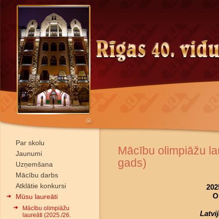
Par skolu
Mācību olimpiāžu la
Jaunumi
gads)
Uzņemšana
Mācību darbs
Atklātie konkursi
202
O
Mūsu laureāti
Mācību olimpiāžu
Latvi
laureāti (2025./26.