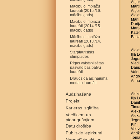
Artjo
Mācību olimpiāžu
Marti
laureāti (2015./16.
Artjo
mācību gads)
Aleks
Marij
Mācību olimpiāžu
Darij
laureāti (2014./15.
Marij
mācību gads)
Kater
Mācību olimpiāžu
Basia
laureāti (2013./14.
mācību gads)
Aleks
Starptautiskās
Iļja 
olimpiādes
Jego
Rīgas valstspilsētas
Vladi
pašvaldības balvu
Darij
laureāti
Valen
Andre
Draudzīga aicinājuma
Anna
medaļu laureāti
Audzināšana
Aleks
Iļja 
Projekti
Daņil
Timur
Karjeras izglītība
Aleks
Vecākiem un
Alex
pieaugušajiem
Jego
Kiril
Datu drošība
Vsev
Publiskie iepirkumi
Andže
Toma
Normatīvie akti un