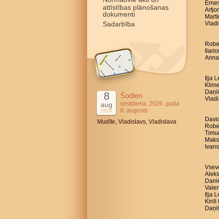
Ernes
attīstības plānošanas
Artjo
dokumenti
Marti
Sadarbība
Vladi
Robe
Ilari
Anna 
Iļja 
Klime
Daņil
8
Šodien
Vladi
sestdiena, 2026. gada
aug
8. augusts
2026
David
Mudīte, Vladislavs, Vladislava
Rober
Timur
Maksi
Ivans
Vsevo
Aleks
Daniē
Valen
Iļja 
Kiril
Daņil