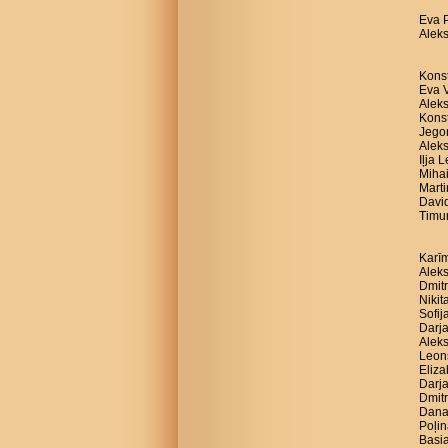
Eva 
Aleks
Konst
Eva V
Alek
Konst
Jegor
Aleks
Iļja 
Mihai
Marti
David
Timur
Karīm
Aleks
Dmitr
Nikit
Sofij
Darja
Aleks
Leon
Eliza
Darja
Dmitr
Dana
Poļin
Basia