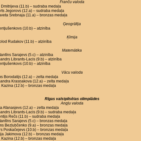
Franču valoda
Dmitrijeva (11.b) – sudraba medaļa
rts Jegorovs (12.a) – sudraba medaļa
aveta Srebnaja (11.a) – bronzas medaļa
Ģeogrāfija
Lentjušenkovs (10.b) – atzinība
Ķīmija
lod Rudakov (11.b) – atzinība
Matemātika
antīns Sarajevs (5.c) – atzinība
andrs Librants-Lacis (9.b) – atzinība
Lentjušenkovs (10.b) – atzinība
Vācu valoda
s Borodatijs (12.a) – zelta medaļa
andra Krasņakova (12.a) – zelta medaļa
 Kazina (12.b) – bronzas medaļa
Rīgas valstpilsētas olimpiādes
Angļu valoda
a Afanasjevs (12.a) – zelta medaļa
andrs Librants-Lacis (9.b) – sudraba medaļa
ntijs Rečs (11.b) – sudraba medaļa
antīns Sarajevs (5.c) – bronzas medaļa
oms Bezļubčenko (9.a) – bronzas medaļa
rs Poskačejevs (10.b) – bronzas medaļa
ija Jakimova (12.b) – bronzas medaļa
 Kazina (12.b) – bronzas medaļa