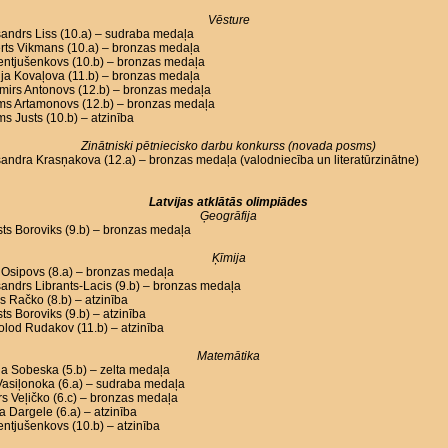
Vēsture
andrs Liss (10.a) – sudraba medaļa
rts Vikmans (10.a) – bronzas medaļa
Lentjušenkovs (10.b) – bronzas medaļa
ja Kovaļova (11.b) – bronzas medaļa
mirs Antonovs (12.b) – bronzas medaļa
oms Artamonovs (12.b) – bronzas medaļa
ms Justs (10.b) – atzinība
Zinātniski pētniecisko darbu konkurss (novada posms)
andra Krasņakova (12.a) – bronzas medaļa (valodniecība un literatūrzinātne)
Latvijas atklātās olimpiādes
Ģeogrāfija
ts Boroviks (9.b) – bronzas medaļa
Ķīmija
Osipovs (8.a) – bronzas medaļa
andrs Librants-Lacis (9.b) – bronzas medaļa
s Račko (8.b) – atzinība
ts Boroviks (9.b) – atzinība
lod Rudakov (11.b) – atzinība
Matemātika
a Sobeska (5.b) – zelta medaļa
asiļonoka (6.a) – sudraba medaļa
s Veļičko (6.c) – bronzas medaļa
a Dargele (6.a) – atzinība
Lentjušenkovs (10.b) – atzinība