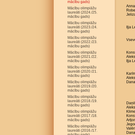
mācību gads)
Anna 
Mācību olimpiāžu
Robe
laureāti (2024./25.
Jeliz
mācību gads)
Mācību olimpiāžu
laureāti (2023./24.
Iļja 
mācību gads)
Mācību olimpiāžu
Vsevo
laureāti (2022./23.
mācību gads)
Mācību olimpiāžu
Konst
laureāti (2021./22.
Aleks
mācību gads)
Iļja 
Mācību olimpiāžu
laureāti (2020./21.
Karīm
mācību gads)
Aleks
Mācību olimpiāžu
Dana
laureāti (2019./20.
mācību gads)
Mācību olimpiāžu
laureāti (2018./19.
Daņil
mācību gads)
Aleks
Mācību olimpiāžu
Klime
laureāti (2017./18.
Konst
mācību gads)
Artj
Jego
Mācību olimpiāžu
Valēr
laureāti (2016./17.
Dana
mācību gads)