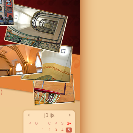
)
jūlijs
P
O
T
C
P
S
Sv
1
2
3
4
5