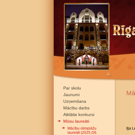
Par skolu
Mā
Jaunumi
Uzņemšana
Mācību darbs
Atklātie konkursi
Mūsu laureāti
Mācību olimpiāžu
Iļja 
laureāti (2025./26.