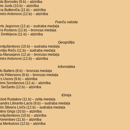
ts Boroviks (9.b) – atzinība
ms Justs (10.b) – atzinība
na Butkeviča (11.b) – atzinība
mirs Antonovs (12.b) – atzinība
Franču valoda
rts Jegorovs (12.a) – sudraba medaļa
ons Rostovs (12.b) – bronzas medaļa
Dmitrijeva (11.b) – atzinība
Ģeogrāfija
Lentjušenkovs (10.b) – sudraba medaļa
ntijs Rečs (11.b) – sudraba medaļa
a Afanasjevs (12.a) – bronzas medaļa
mirs Antonovs (12.b) – atzinība
Informātika
s Balters (8.b) – bronzas medaļa
ts Pētersons (9.b) – bronzas medaļa
s Usovs (9.b) – atzinība
ms Sorofanovs (12.a) – atzinība
 Seržants (12.b) – atzinība
Ķīmija
lod Rudakov (11.b) – zelta medaļa
andrs Librants-Lacis (9.b) – sudraba medaļa
ls Stīvens Linčs (12.b) – sudraba medaļa
tins Grigs (10.b) – atzinība
Lentjušenkovs (10.b) – atzinība
l Kerentsev (11.b) – atzinība
a Merkulovs (12.b) – atzinība