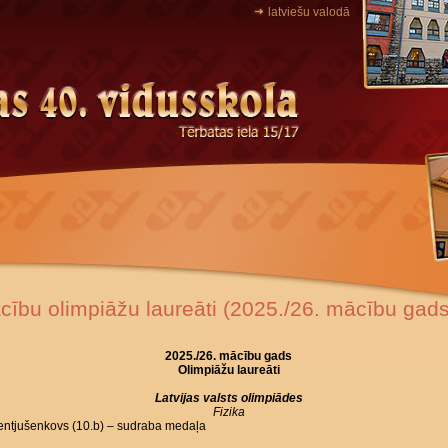
latviešu valodā
cību olimpiāžu laureāti (2025./26. mācību gads
2025.
/26. mācību gads
Olimpiāžu laureāti
Latvijas valsts olimpiādes
Fizika
Lentjušenkovs (10.b) – sudraba medaļa