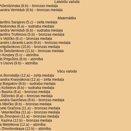
Latviešu valoda
Pržendzinska (6.b) – bronzas medaļa
andra Vernidub (6.b) – bronzas medaļa
Matemātika
antīns Sarajevs (5.c) – zelta medaļa
asiļonoka (6.a) – sudraba medaļa
sandra Vernidub (6.b) – sudraba medaļa
antīns Trofimovs (5.b) – bronzas medaļa
s Veļičko (6.c) – bronzas medaļa
andrs Librants-Lacis (9.b) – bronzas medaļa
Lentjušenkovs (10.b) – bronzas medaļa
ls Šelušenkovs (11.b) – bronzas medaļa
n Kovpey (5.c) – atzinība
s Prigožins (6.b) – atzinība
s Usovs (9.b) – atzinība
Vācu valoda
s Borodatijs (12.a) – zelta medaļa
andra Krasņakova (12.a) – zelta medaļa
y Bulgakov (8.b) – sudraba medaļa
a Košeļevs (8.b) – sudraba medaļa
a Basina (8.a) – bronzas medaļa
 Siļčenko (8.a) – bronzas medaļa
andra Gavriševa (8.b) – bronzas medaļa
s Mļečko (8.b) – bronzas medaļa
bete Gračova (11.a) – bronzas medaļa
 Veļenteičika (11.a) – bronzas medaļa
ijs Zinovjevs (11.a) – bronzas medaļa
 Kazina (12.b) – bronzas medaļa
a Meļņikova (12.a) – atzinība
 Zhivotovskaya (12.b) – atzinība