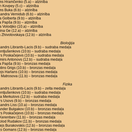
ms Hramčenko (5.a) – atzinība
n Kovpey (5.c) – atzinība
ms Buka (6.b) – atzinība
andra Vernidub (6.b) – atzinība
a Golberta (9.b) – atzinība
a Papša (9.b) – atzinība
a Volodjko (10.a) – atzinība
ina Ge (12.a) – atzinība
 Zhivotovskaya (12.b) – atzinība
Bioloģija
andrs Librants-Lacis (9.b) – sudraba medaļa
Lentjušenkovs (10.b) – sudraba medaļa
rs Poskačejevs (10.b) – sudraba medaļa
mirs Antonovs (12.b) – sudraba medaļa
a Papša (9.b) – bronzas medaļa
tins Grigs (10.b) – bronzas medaļa
js Harlans (10.b) – bronzas medaļa
 Matrosova (11.b) – bronzas medaļa
Fizika
andrs Librants-Lacis (9.b) – zelta medaļa
Lentjušenkovs (10.b) – sudraba medaļa
a Merkulovs (12.b) – sudraba medaļa
s Usovs (9.b) – bronzas medaļa
andrs Liss (10.a) – bronzas medaļa
ander Bulgakov (10.b) – bronzas medaļa
rs Poskačejevs (10.b) – bronzas medaļa
l Kerentsev (11.b) – bronzas medaļa
olod Rudakov (11.b) – bronzas medaļa
js Burakovskis (12.b) – bronzas medaļa
s Gomans (12.b) – bronzas medaļa