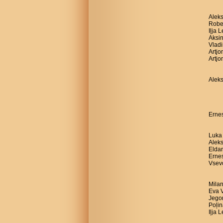
Aleks
Robe
Iļja 
Aksin
Vladi
Artj
Artjo
Aleks
Ernes
Luka 
Aleks
Eldar
Ernes
Vsevo
Milan
Eva V
Jegor
Poļin
Iļja 