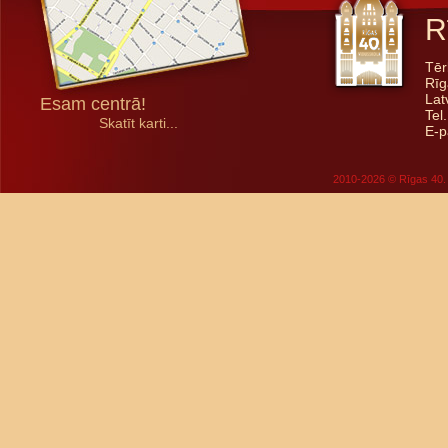
R
Tēr
Rīg
Lat
Esam centrā!
Tel
Skatīt karti...
E-p
2010-2026 © Rīgas 40. 