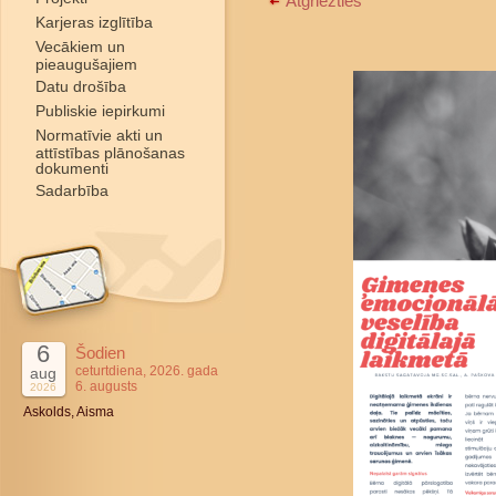
Atgriezties
Karjeras izglītība
Vecākiem un
pieaugušajiem
Datu drošība
Publiskie iepirkumi
Normatīvie akti un
attīstības plānošanas
dokumenti
Sadarbība
6
Šodien
ceturtdiena, 2026. gada
aug
6. augusts
2026
Askolds, Aisma