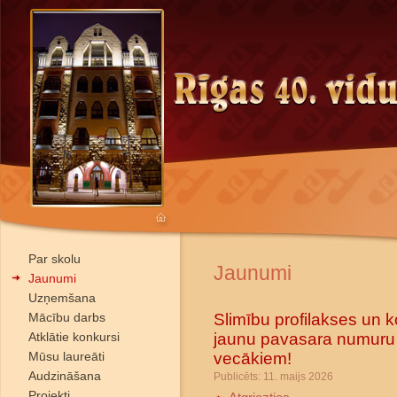
Par skolu
Jaunumi
Jaunumi
Uzņemšana
Slimību profilakses un ko
Mācību darbs
jaunu pavasara numuru 
Atklātie konkursi
vecākiem!
Mūsu laureāti
Audzināšana
Publicēts: 11. maijs 2026
Projekti