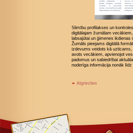
Slimību profilakses un kontroles
digitālajam žurnālam vecākiem, 
labsajūtai un ģimenes ikdienas 
Žurnāls pieejams digitālā formā
izdevums veidots kā uzticams, p
avots vecākiem, apvienojot vese
padomus un sabiedrībai aktuāla
noderīga informācija nonāk l
Atgriezties