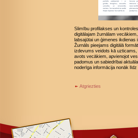
Slimību profilakses un kontroles
digitālajam žurnālam vecākiem, 
labsajūtai un ģimenes ikdienas 
Žurnāls pieejams digitālā formā
izdevums veidots kā uzticams, p
avots vecākiem, apvienojot vese
padomus un sabiedrībai aktuāla
noderīga informācija nonāk l
Atgriezties