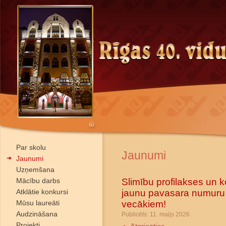
Par skolu
Jaunumi
Jaunumi
Uzņemšana
Slimību profilakses un ko
Mācību darbs
jaunu pavasara numuru 
Atklātie konkursi
vecākiem!
Mūsu laureāti
Audzināšana
Publicēts: 11. maijs 2026
Projekti