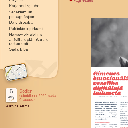
Atgriezties
Karjeras izglītība
Vecākiem un
pieaugušajiem
Datu drošība
Publiskie iepirkumi
Normatīvie akti un
attīstības plānošanas
dokumenti
Sadarbība
6
Šodien
ceturtdiena, 2026. gada
aug
6. augusts
2026
Askolds, Aisma