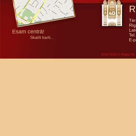
R
Tēr
Rīg
Lat
Esam centrā!
Tel
Skatīt karti...
E-p
2010-2026 © Rīgas 40. 