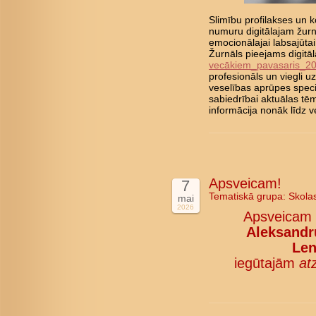
Slimību profilakses un ko
numuru digitālajam žurn
emocionālajai labsajūta
Žurnāls pieejams digitā
vecākiem_pavasaris_2
profesionāls un viegli 
veselības aprūpes speci
sabiedrībai aktuālas tē
informācija nonāk līd
Apsveicam!
7
Tematiskā grupa:
Skola
mai
2026
Apsveicam
Aleksandru
Len
iegūtajām
at