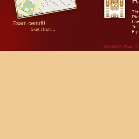
R
Tēr
Rīg
Lat
Esam centrā!
Tel
Skatīt karti...
E-p
2010-2026 © Rīgas 40. 