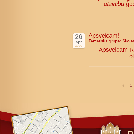
atzinību
ģeo
Apsveicam!
26
Tematiskā grupa:
Skola
apr
2026
Apsveicam Rī
o
1