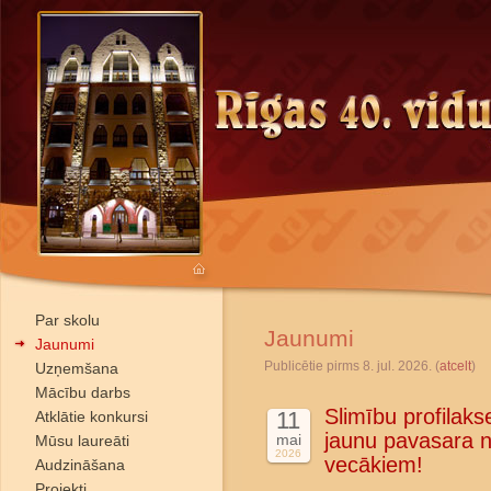
Par skolu
Jaunumi
Jaunumi
Publicētie pirms 8. jul. 2026. (
atcelt
)
Uzņemšana
Mācību darbs
Slimību profilakse
11
Atklātie konkursi
jaunu pavasara n
mai
Mūsu laureāti
2026
vecākiem!
Audzināšana
Projekti