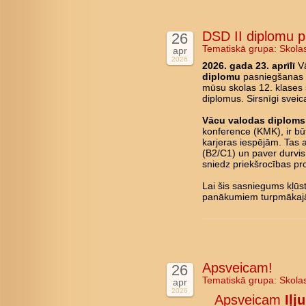
DSD II diplomu 
26
Tematiskā grupa:
Skola
apr
2026
2026. gada 23. aprīlī
Vā
diplomu
pasniegšanas c
mūsu skolas 12. klases 
diplomus. Sirsnīgi svei
Vācu valodas diploms 
konference (KMK), ir būt
karjeras iespējām. Tas 
(B2/C1) un paver durvis 
sniedz priekšrocības pro
Lai šis sasniegums kļū
panākumiem turpmākajā
Apsveicam!
26
Tematiskā grupa:
Skola
apr
2026
Apsveicam
Iļj