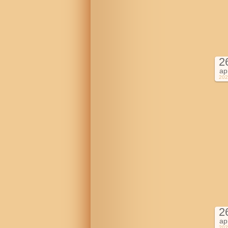
2
ap
202
2
ap
202