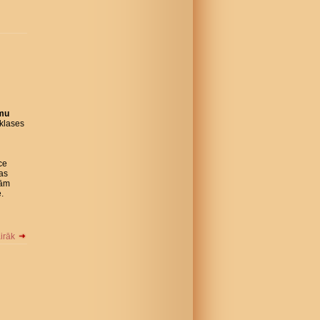
omu
klases
ce
Tas
jām
.
airāk