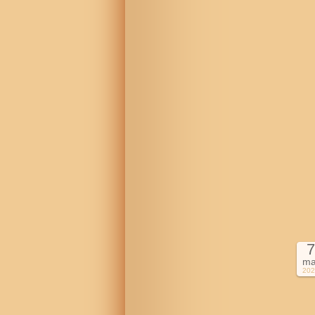
7
ma
202