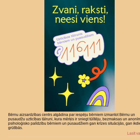
Bērnu aizsardzības centrs atgādina par iespēju bērniem izmantot Bērnu un
pusaudžu uzticības tālruni, kura mērķis ir sniegt tūlītēju, bezmaksas un anonī
psiholoģisko palīdzību bērniem un pusaudžiem gan krīzes situācijās, gan ikd
grūtībās.
Lasīt v