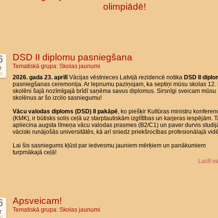
olimpiādē!
DSD II diplomu pasniegšana
6
Tematiskā grupa:
Skolas jaunumi
r
6
2026. gada 23. aprīlī
Vācijas vēstnieces Latvijā rezidencē notika
DSD II dipl
pasniegšanas ceremonija. Ar lepnumu paziņojam, ka septiņi mūsu skolas 12. 
skolēni šajā nozīmīgajā brīdī saņēma savus diplomus. Sirsnīgi sveicam mūsu
skolēnus ar šo izcilo sasniegumu!
Vācu valodas diploms (DSD) II pakāpē
, ko piešķir Kultūras ministru konferen
(KMK), ir būtisks solis ceļā uz starptautiskām izglītības un karjeras iespējām. 
apliecina augsta līmeņa vācu valodas prasmes (B2/C1) un paver durvis studi
vāciski runājošās universitātēs, kā arī sniedz priekšrocības profesionālajā vidē
Lai šis sasniegums kļūst par iedvesmu jauniem mērķiem un panākumiem
turpmākajā ceļā!
Lasīt v
Apsveicam!
6
Tematiskā grupa:
Skolas jaunumi
r
6