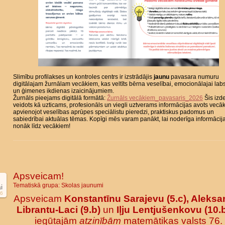
Slimību profilakses un kontroles centrs ir izstrādājis
jaunu
pavasara numuru
digitālajam žurnālam vecākiem, kas veltīts bērna veselībai, emocionālajai labs
un ģimenes ikdienas izaicinājumiem.
Žurnāls pieejams digitālā formātā:
Žurnāls vecākiem_pavasaris_2026
Šis izd
veidots kā uzticams, profesionāls un viegli uztverams informācijas avots vecā
apvienojot veselības aprūpes speciālistu pieredzi, praktiskus padomus un
sabiedrībai aktuālas tēmas. Kopīgi mēs varam panākt, lai noderīga informācij
nonāk līdz vecākiem!
Apsveicam!
Tematiskā grupa:
Skolas jaunumi
i
6
Apsveicam
Konstantīnu Sarajevu (5.c), Aleksa
Librantu-Laci (9.b)
un
Iļju Lentjušenkovu (10.
iegūtajām
atzinībām
matemātikas valsts 76.