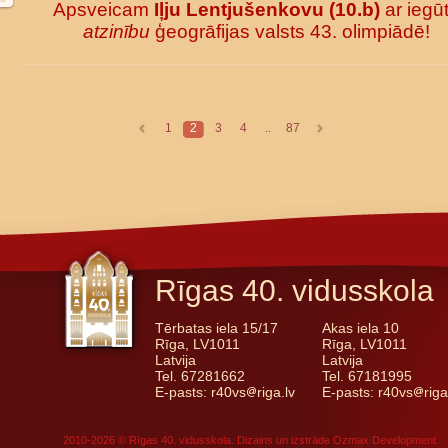
Apsveicam
Iļju Lentjušenkovu (10.b)
ar iegū
atzinību
ģeogrāfijas valsts 43. olimpiādē!
1
2
3
4
..
87
Rīgas 40. vidusskola
Tērbatas iela 15/17
Akas iela 10
Rīga, LV1011
Rīga, LV1011
Latvija
Latvija
Tel. 67281662
Tel. 67181995
E-pasts: r40vs
riga.lv
E-pasts: r40vs
riga
2010-2026 © Rīgas 40. vidusskola. Dizains un izstrāde
Ozmax Development
.