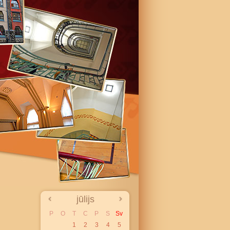
jūlijs
P
O
T
C
P
S
Sv
1
2
3
4
5