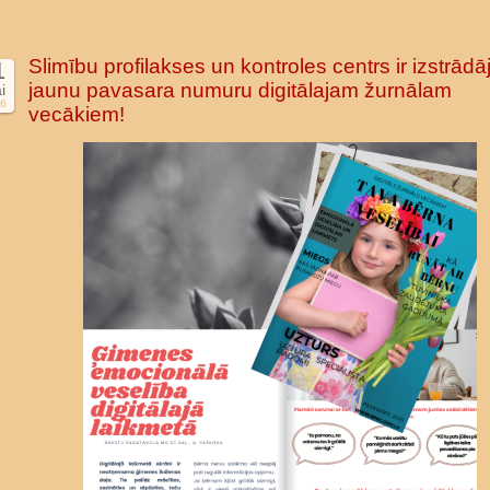
Slimību profilakses un kontroles centrs ir izstrādāj
1
jaunu pavasara numuru digitālajam žurnālam
i
6
vecākiem!