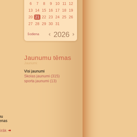
6
7
8
9
10
11
12
13
14
15
16
17
18
19
20
21
22
23
24
25
26
27
28
29
30
31
2026
šodiena
Jaunumu tēmas
Jaunumi:
Visi jaunumi
Skolas jaunumi (315)
sporta jaunumi (13)
mu
ienas
airāk