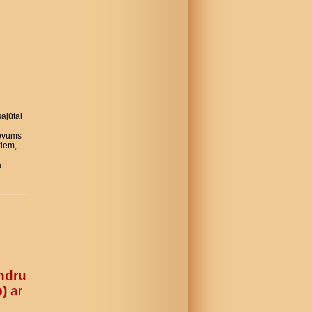
ajūtai
evums
kiem,
a
ndru
b)
ar