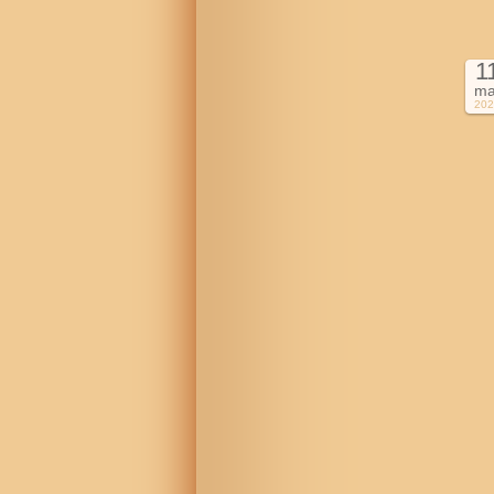
1
ma
202