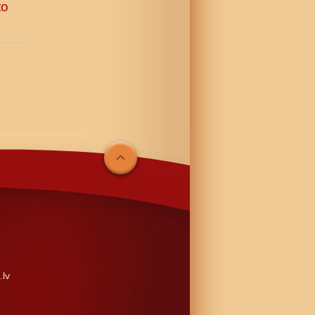
to
.lv