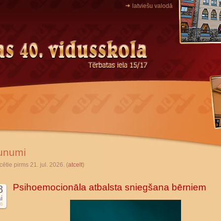
latviešu valodā
unumi
cētie pirms 21. jul. 2026. (
atcelt
)
Psihoemocionāla atbalsta sniegšana bērniem
8
i
6