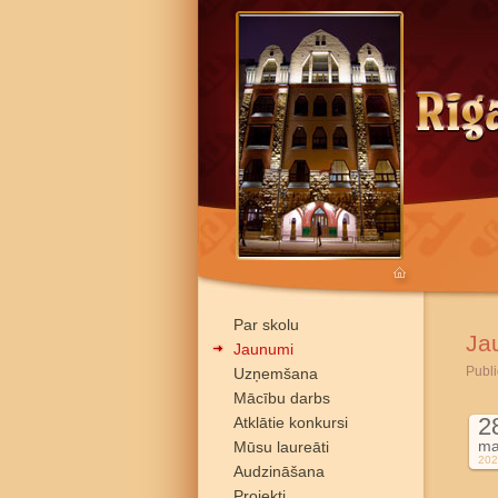
Par skolu
Ja
Jaunumi
Publi
Uzņemšana
Mācību darbs
2
Atklātie konkursi
ma
Mūsu laureāti
202
Audzināšana
Projekti