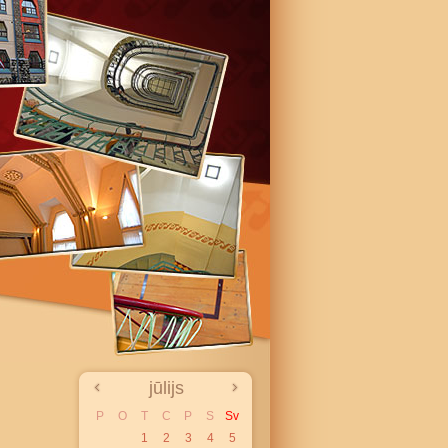
jūlijs
P
O
T
C
P
S
Sv
1
2
3
4
5