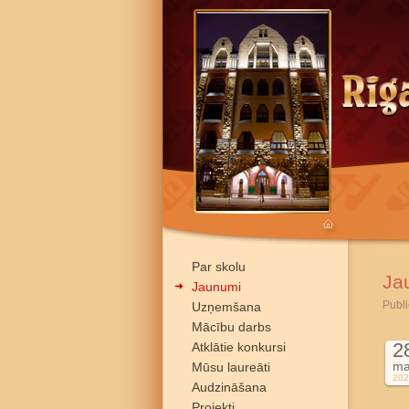
Par skolu
Ja
Jaunumi
Publi
Uzņemšana
Mācību darbs
2
Atklātie konkursi
ma
Mūsu laureāti
202
Audzināšana
Projekti