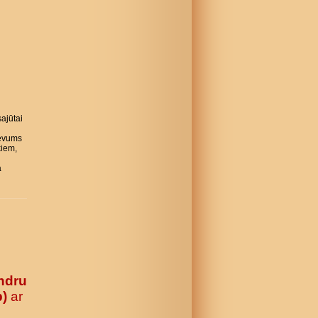
ajūtai
evums
kiem,
a
ndru
b)
ar