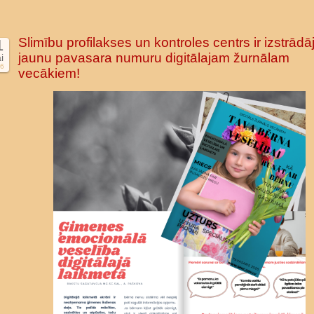
Slimību profilakses un kontroles centrs ir izstrādāj
1
jaunu pavasara numuru digitālajam žurnālam
i
6
vecākiem!