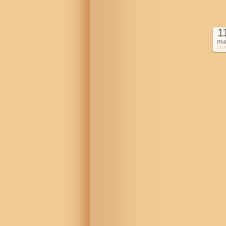
1
ma
202