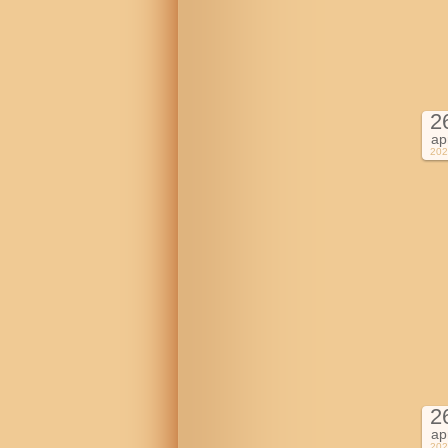
2
ap
202
2
ap
202