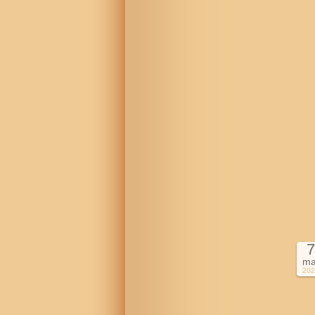
7
ma
202