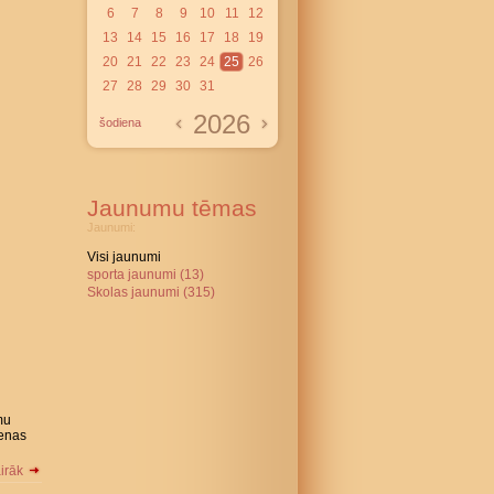
6
7
8
9
10
11
12
13
14
15
16
17
18
19
20
21
22
23
24
25
26
27
28
29
30
31
2026
šodiena
Jaunumu tēmas
Jaunumi:
Visi jaunumi
sporta jaunumi (13)
Skolas jaunumi (315)
mu
ienas
airāk