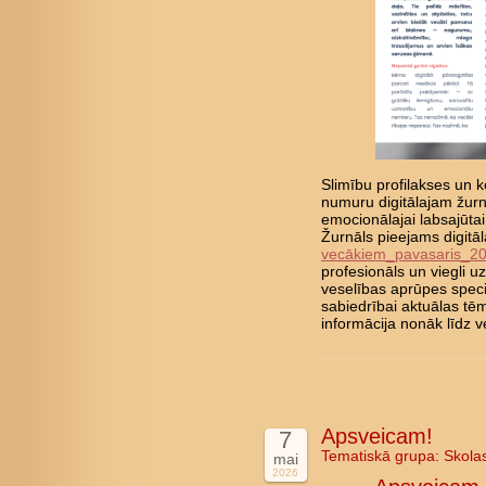
Slimību profilakses un ko
numuru digitālajam žurn
emocionālajai labsajūta
Žurnāls pieejams digitā
vecākiem_pavasaris_2
profesionāls un viegli 
veselības aprūpes speci
sabiedrībai aktuālas tē
informācija nonāk līd
Apsveicam!
7
Tematiskā grupa:
Skola
mai
2026