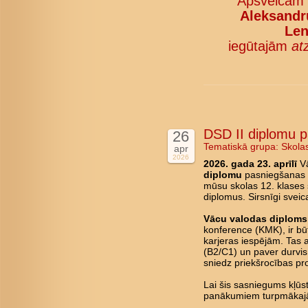
Apsveicam
Aleksandru
Len
iegūtajām
at
DSD II diplomu 
26
Tematiskā grupa:
Skola
apr
2026
2026. gada 23. aprīlī
Vā
diplomu
pasniegšanas c
mūsu skolas 12. klases 
diplomus. Sirsnīgi svei
Vācu valodas diploms 
konference (KMK), ir būt
karjeras iespējām. Tas 
(B2/C1) un paver durvis 
sniedz priekšrocības pro
Lai šis sasniegums kļū
panākumiem turpmākajā