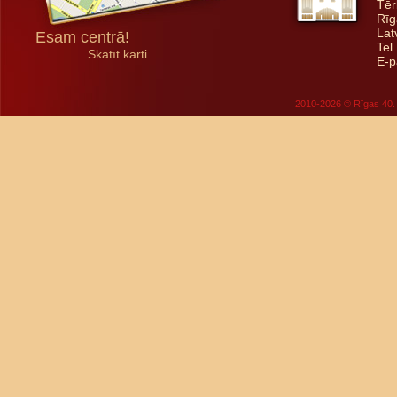
Tēr
Rīg
Lat
Esam centrā!
Tel
Skatīt karti...
E-p
2010-2026 © Rīgas 40. 