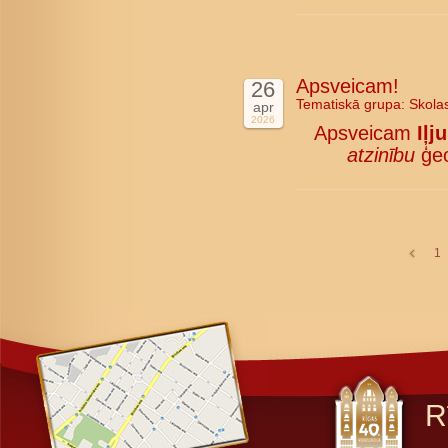
Apsveicam!
26
Tematiskā grupa:
Skola
apr
2026
Apsveicam
Iļj
atzinību
ģeo
1
R