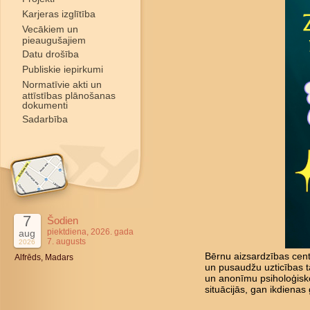
Karjeras izglītība
Vecākiem un
pieaugušajiem
Datu drošība
Publiskie iepirkumi
Normatīvie akti un
attīstības plānošanas
dokumenti
Sadarbība
7
Šodien
piektdiena, 2026. gada
aug
7. augusts
2026
Bērnu aizsardzības cent
Alfrēds, Madars
un pusaudžu uzticības tā
un anonīmu psiholoģisk
situācijās, gan ikdienas 