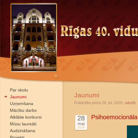
Par skolu
Jaunumi
Jaunumi
Publicētie pirms 26. jul. 2026. (
atcelt
)
Uzņemšana
Mācību darbs
Psihoemocionāla
28
Atklātie konkursi
mai
Mūsu laureāti
2026
Audzināšana
Projekti