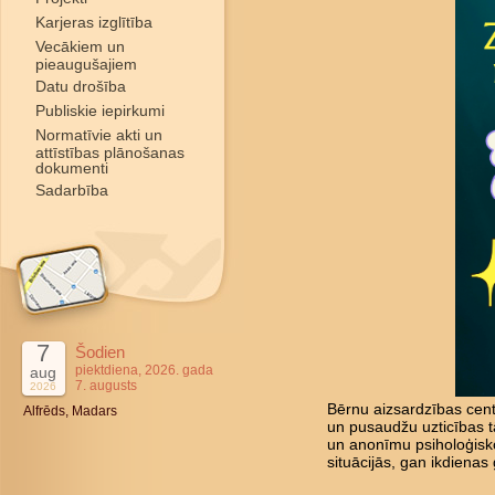
Karjeras izglītība
Vecākiem un
pieaugušajiem
Datu drošība
Publiskie iepirkumi
Normatīvie akti un
attīstības plānošanas
dokumenti
Sadarbība
7
Šodien
piektdiena, 2026. gada
aug
7. augusts
2026
Bērnu aizsardzības cent
Alfrēds, Madars
un pusaudžu uzticības tā
un anonīmu psiholoģisk
situācijās, gan ikdienas 