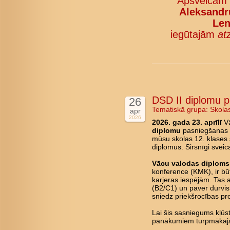
Apsveicam
Aleksandru
Len
iegūtajām
at
DSD II diplomu 
26
Tematiskā grupa:
Skola
apr
2026
2026. gada 23. aprīlī
Vā
diplomu
pasniegšanas c
mūsu skolas 12. klases 
diplomus. Sirsnīgi svei
Vācu valodas diploms 
konference (KMK), ir būt
karjeras iespējām. Tas 
(B2/C1) un paver durvis 
sniedz priekšrocības pro
Lai šis sasniegums kļū
panākumiem turpmākajā