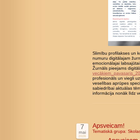
Slimību profilakses un ko
numuru digitālajam žurn
emocionālajai labsajūta
Žurnāls pieejams digitā
vecākiem_pavasaris_2
profesionāls un viegli 
veselības aprūpes speci
sabiedrībai aktuālas tē
informācija nonāk līd
Apsveicam!
7
Tematiskā grupa:
Skola
mai
2026