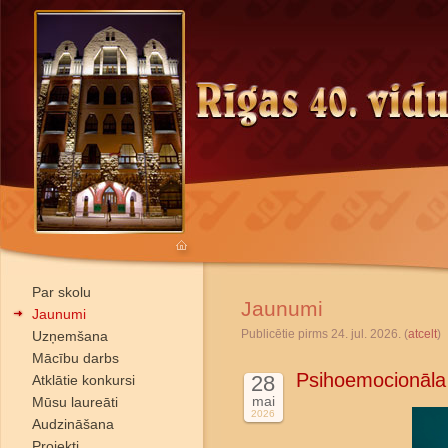
Par skolu
Jaunumi
Jaunumi
Publicētie pirms 24. jul. 2026. (
atcelt
)
Uzņemšana
Mācību darbs
Psihoemocionāla
28
Atklātie konkursi
mai
Mūsu laureāti
2026
Audzināšana
Projekti