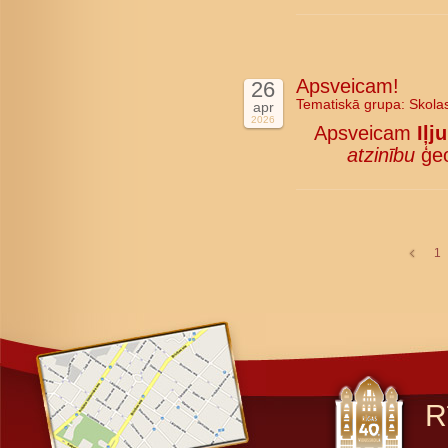
Apsveicam!
26
Tematiskā grupa:
Skola
apr
2026
Apsveicam
Iļj
atzinību
ģeo
1
R