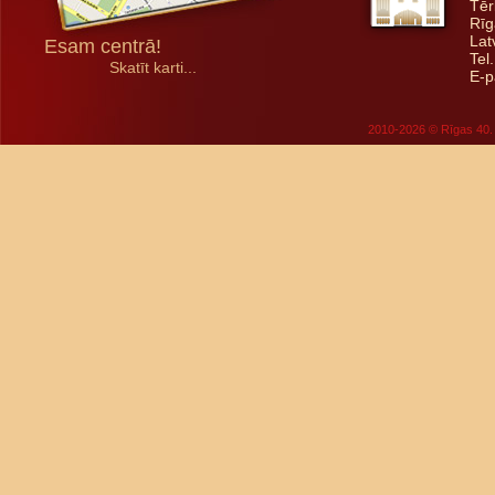
Tēr
Rīg
Lat
Esam centrā!
Tel
Skatīt karti...
E-p
2010-2026 © Rīgas 40. 