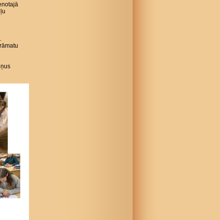
enotajā
gļu
.
grāmatu
iņus