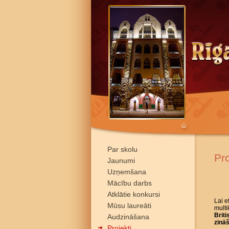
Par skolu
Pro
Jaunumi
Uzņemšana
Mācību darbs
Atklātie konkursi
Lai e
Mūsu laureāti
multi
Briti
Audzināšana
zinā
Projekti