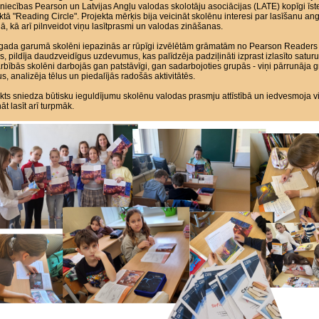
niecības Pearson un Latvijas Angļu valodas skolotāju asociācijas (LATE) kopīgi īst
ktā "Reading Circle". Projekta mērķis bija veicināt skolēnu interesi par lasīšanu an
ā, kā arī pilnveidot viņu lasītprasmi un valodas zināšanas.
gada garumā skolēni iepazinās ar rūpīgi izvēlētām grāmatām no Pearson Readers
s, pildīja daudzveidīgus uzdevumus, kas palīdzēja padziļināti izprast izlasīto saturu
bībās skolēni darbojās gan patstāvīgi, gan sadarbojoties grupās - viņi pārrunāja 
us, analizēja tēlus un piedalījās radošās aktivitātēs.
kts sniedza būtisku ieguldījumu skolēnu valodas prasmju attīstībā un iedvesmoja v
nāt lasīt arī turpmāk.