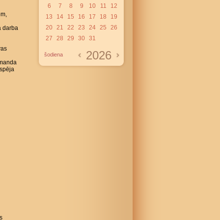
6
7
8
9
10
11
12
em,
13
14
15
16
17
18
19
20
21
22
23
24
25
26
ā darba
27
28
29
30
31
vas
2026
šodiena
komanda
espēja
s