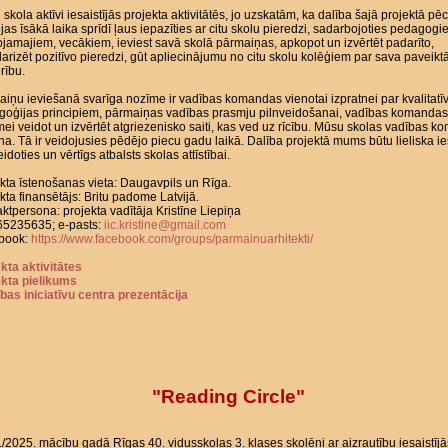
skola aktīvi iesaistījās projekta aktivitātēs, jo uzskatām, ka dalība šajā projektā pēc
jas īsākā laika sprīdī ļaus iepazīties ar citu skolu pieredzi, sadarbojoties pedagogi
tojamajiem, vecākiem, ieviest savā skolā pārmaiņas, apkopot un izvērtēt padarīto,
arizēt pozitīvo pieredzi, gūt apliecinājumu no citu skolu kolēģiem par sava paveikt
erību.
iņu ieviešanā svarīga nozīme ir vadības komandas vienotai izpratnei par kvalitatī
goģijas principiem, pārmaiņas vadības prasmju pilnveidošanai, vadības komandas
ei veidot un izvērtēt atgriezenisko saiti, kas ved uz rīcību. Mūsu skolas vadības 
una. Tā ir veidojusies pēdējo piecu gadu laikā. Dalība projektā mums būtu lieliska i
eidoties un vērtīgs atbalsts skolas attīstībai.
kta īstenošanas vieta: Daugavpils un Rīga.
kta finansētājs: Britu padome Latvijā.
ktpersona: projekta vadītāja Kristīne Liepiņa
: 65235635; e-pasts:
iic.kristine@gmail.com
book:
https://www.facebook.com/groups/parmainuarhitekti/
kta aktivitātes
ekta pielikums
tības iniciatīvu centra prezentācija
"Reading Circle"
/2025. mācību gadā Rīgas 40. vidusskolas 3. klases skolēni ar aizrautību iesaistījā