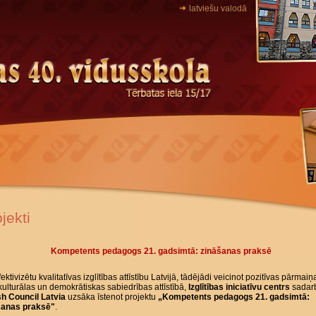
latviešu valodā
jekti
Kompetents pedagogs 21. gadsimtā: zināšanas praksē
fektivizētu kvalitatīvas izglītības attīstību Latvijā, tādējādi veicinot pozitīvas pārmaiņ
kulturālas un demokrātiskas sabiedrības attīstībā,
Izglītības iniciatīvu centrs
sadarb
sh Council Latvia
uzsāka īstenot projektu
„Kompetents pedagogs 21. gadsimtā:
šanas praksē"
.