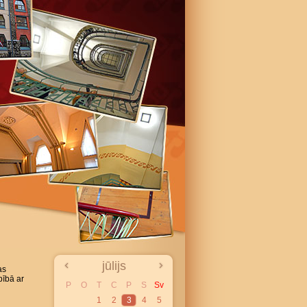
jūlijs
as
ībā ar
P
O
T
C
P
S
Sv
1
2
3
4
5