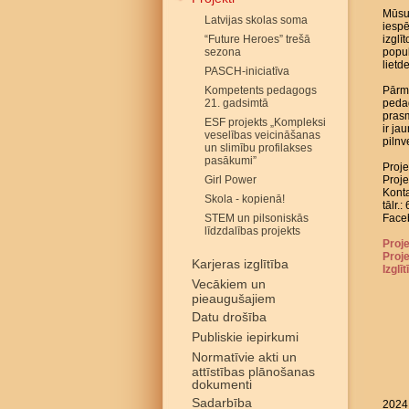
Mūsu 
Latvijas skolas soma
iespē
“Future Heroes” trešā
izglī
sezona
popul
lietd
PASCH-iniciatīva
Kompetents pedagogs
Pārma
21. gadsimtā
peda
prasm
ESF projekts „Kompleksi
ir ja
veselības veicināšanas
pilnv
un slimību profilakses
pasākumi”
Proje
Girl Power
Proje
Konta
Skola - kopienā!
tālr.
STEM un pilsoniskās
Face
līdzdalības projekts
Proje
Proj
Karjeras izglītība
Izglī
Vecākiem un
pieaugušajiem
Datu drošība
Publiskie iepirkumi
Normatīvie akti un
attīstības plānošanas
dokumenti
Sadarbība
2024.